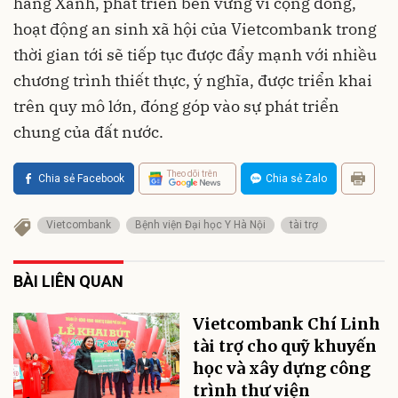
hàng Xanh, phát triển bền vững vì cộng đồng,
hoạt động an sinh xã hội của Vietcombank trong
thời gian tới sẽ tiếp tục được đẩy mạnh với nhiều
chương trình thiết thực, ý nghĩa, được triển khai
trên quy mô lớn, đóng góp vào sự phát triển
chung của đất nước.
Theo dõi trên
Chia sẻ Facebook
Chia sẻ Zalo
Vietcombank
Bệnh viện Đại học Y Hà Nội
tài trợ
BÀI LIÊN QUAN
Vietcombank Chí Linh
tài trợ cho quỹ khuyến
học và xây dựng công
trình thư viện