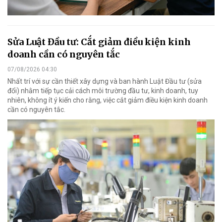
Phân bón Cà Mau góp thêm một mái nhà
chung cho bà con vùng cao Lào Cai
Nhà văn hóa thôn Seng Sui, xã Lùng Phình, tỉnh Lào Cai vừa được
khánh thành, toàn bộ kinh phí xây dựng do Tổng công ty Phân bón
Dầu khí Cà Mau (Phân Bón Cà Mau) tài trợ với kinh phí là 2 tỷ đồng .