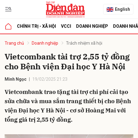
English
CHÍNH TRỊ - XÃ HỘI
VCCI
DOANH NGHIỆP
DOANH NH
bình luận
Trang chủ
Doanh nghiệp
Trách nhiệm xã hội
Vietcombank tài trợ 2,55 tỷ đồng
cho Bệnh viện Đại học Y Hà Nội
Minh Ngọc
19/02/2025 21:23
Vietcombank trao tặng tài trợ chi phí cải tạo
sửa chữa và mua sắm trang thiết bị cho Bệnh
Hủy
G
viện Đại học Y Hà Nội - cơ sở Hoàng Mai với
tổng giá trị 2,55 tỷ đồng.