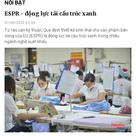
Phân bón Cà Mau trao tặng 600 triệu đồng tri
ân gia đình chính sách
Tổng Công ty Phân bón Dầu khí Cà Mau phối hợp cùng chính quyền
địa phương tổ chức chương trình trao tặng quà tới người có công
với cách mạng và gia đình chính sách tại tỉnh Thanh Hóa và tỉnh Hà
Tĩnh.