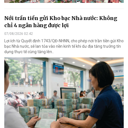
PVEP gieo mầm sáng tạo, đưa chuỗi phòng
học STEM chuẩn quốc tế đến mọi miền Tổ
quốc
Nhằm cụ thể hóa Nghị quyết 57 của Bộ Chính trị, Tổng công ty
Thăm dò Khai thác Dầu khí (PVEP) đã góp phần đưa hoạt động
chuỗi phòng học STEM chuẩn quốc tế vào trường học.