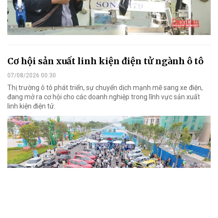
NỔI BẬT
ESPR - động lực tái cấu trúc xanh
07/08/2026 03:44
Từ rào cản kỹ thuật, Quy định thiết kế sinh thái cho sản phẩm bền
vững của EU (ESPR) là động lực tái cấu trúc xanh trong nhiều
ngành nghề xuất khẩu.