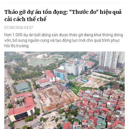
Nghĩa tình người lính Hưng Yên trong dịp tri
ân 27/7
Hướng tới kỷ niệm 79 năm Ngày Thương binh - Liệt sĩ, Hội Doanh
nghiệp Doanh nhân cựu chiến binh tỉnh Hưng Yên tiếp tục lan tỏa
đạo lý “Uống nước nhớ nguồn” bằng những việc làm thiết thực.