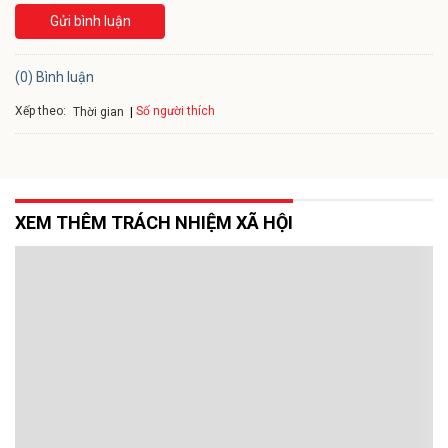
Gửi bình luận
(0) Bình luận
Xếp theo:
Số người thích
Thời gian
XEM THÊM TRÁCH NHIỆM XÃ HỘI
Sữa tươi có vai trò đặc biệt quan trọng với độ
tuổi học đường
Theo GS.TS Lê Thị Hợp, Chủ tịch Hội Nữ trí thức Việt Nam, nguyên
Viện trưởng Viện Dinh dưỡng (Bộ Y tế), sữa tươi có vai trò đặc biệt
quan trọng đối với sự phát triển của trẻ em trong độ tuổi học
đường.