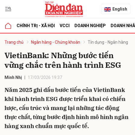
English
CHÍNH TRỊ - XÃ HỘI
VCCI
DOANH NGHIỆP
DOANH NH
bình luận
Trang chủ
Ngân hàng - Chứng khoán
Tín dụng - Ngân hàng
VietinBank: Những bước tiến
vững chắc trên hành trình ESG
Minh Nhị
17/03/2026 19:37
Năm 2025 ghi dấu bước tiến của VietinBank
khi hành trình ESG được triển khai có chiến
Hủy
G
lược, cấu trúc và mang lại những tác động
thực chất, từng bước định hình mô hình ngân
hàng xanh chuẩn mực quốc tế.