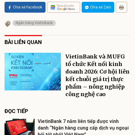
Theo dõi trên
Chia sẻ Facebook
Chia sẻ Zalo
Ngân hàng VietinBank
BÀI LIÊN QUAN
VietinBank và MUFG
tổ chức Kết nối kinh
doanh 2026: Cơ hội liên
kết chuỗi giá trị thực
phẩm – nông nghiệp
công nghệ cao
ĐỌC TIẾP
VietinBank 7 năm liên tiếp được vinh
danh “Ngân hàng cung cấp dịch vụ ngoại
hối tốt nhất Việt Nam”