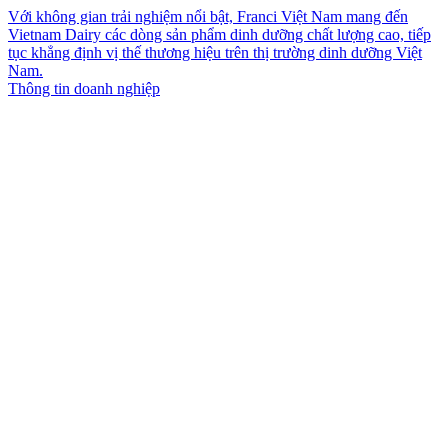
Với không gian trải nghiệm nổi bật, Franci Việt Nam mang đến
Vietnam Dairy các dòng sản phẩm dinh dưỡng chất lượng cao, tiếp
tục khẳng định vị thế thương hiệu trên thị trường dinh dưỡng Việt
Nam.
Thông tin doanh nghiệp