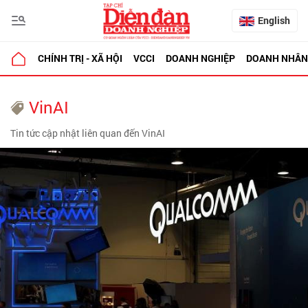
English
CHÍNH TRỊ - XÃ HỘI
VCCI
DOANH NGHIỆP
DOANH NHÂN
VinAI
Tin tức cập nhật liên quan đến VinAI