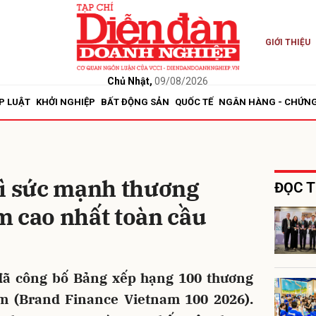
GIỚI THIỆU
bình luận
Chủ Nhật,
09/08/2026
P LUẬT
KHỞI NGHIỆP
BẤT ĐỘNG SẢN
QUỐC TẾ
NGÂN HÀNG - CHỨN
rì sức mạnh thương
ĐỌC T
m cao nhất toàn cầu
Hủy
G
đã công bố Bảng xếp hạng 100 thương
am (Brand Finance Vietnam 100 2026).