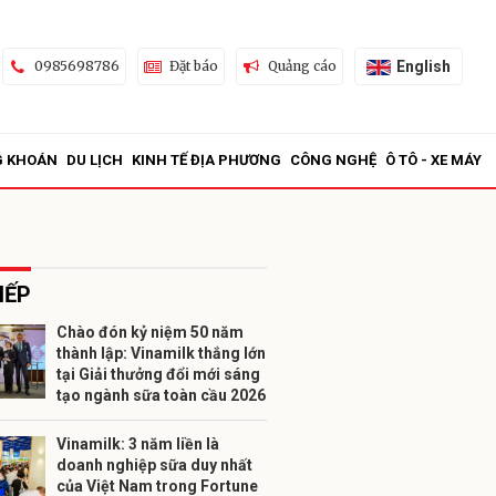
English
0985698786
Đặt báo
Quảng cáo
G KHOÁN
DU LỊCH
KINH TẾ ĐỊA PHƯƠNG
CÔNG NGHỆ
Ô TÔ - XE MÁY
IẾP
Chào đón kỷ niệm 50 năm
thành lập: Vinamilk thắng lớn
ửi
tại Giải thưởng đổi mới sáng
tạo ngành sữa toàn cầu 2026
Vinamilk: 3 năm liền là
doanh nghiệp sữa duy nhất
của Việt Nam trong Fortune