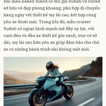
Hai mẫu naked-biked có tên gọi Subab và Surad
sở hữu vẻ đẹp phóng khoáng, phù hợp di chuyển
hàng ngày với thiết kế tay lái cao, kết hợp cùng
yên xe thoải mái. Trong khi đó, mẫu cruiser
Sudub có ngoại hình mạnh mẽ đầy uy lực, với
cụm đèn và đầu xe thiết kế góc cạnh, trục cơ sở
dài, tay lái cao hơn yên xe giúp đảm bảo cho chủ
xe có những hành trình dài không mệt mỏi.