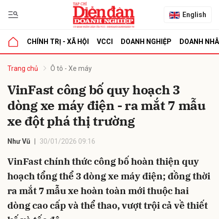
English
CHÍNH TRỊ - XÃ HỘI
VCCI
DOANH NGHIỆP
DOANH NH
bình luận
Trang chủ
Ô tô - Xe máy
VinFast công bố quy hoạch 3
dòng xe máy điện - ra mắt 7 mẫu
xe đột phá thị trường
Như Vũ
30/01/2026 09:16
VinFast chính thức công bố hoàn thiện quy
Hủy
G
hoạch tổng thể 3 dòng xe máy điện; đồng thời
ra mắt 7 mẫu xe hoàn toàn mới thuộc hai
dòng cao cấp và thể thao, vượt trội cả về thiết