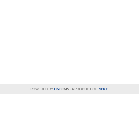
POWERED BY
ONE
CMS
- A PRODUCT OF
NEKO