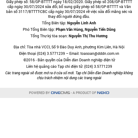
Giấy phép số: 58/GP-BTTTT ngày 18/02/2020. Giấy phép số 208/GP-BTTTT
cấp ngày 30/07/2024 sửa đổi, bổ sung giấy phép số 58/GP-BTTTT và Văn
bản số 3117/BTTTT-CBC cấp ngày 30/07/2024 về việc sửa đổi măng séc và
thay đổi người đứng đầu.
Tổng Biên tập:
Nguyễn Linh Anh
Phó Tổng Biên tập:
Phạm Văn Hùng, Nguyễn Tiến Dũng
Tổng Thư ký tòa soạn:
Nguyễn Thị Thu Hương
Địa chỉ: Tòa nhà VCCI, Số 9 Đào Duy Anh, phường Kim Liên, Hà Nội
Điện thoại (024) 3.5771239 – Email: toasoan@dddn.com.vn
©2016 - Bản quyền của Diễn đàn Doanh nghiệp điện tử
Liên hệ quảng cáo Tạp chí điện tử: (024) 3.5771239
Các trang ngoài sẽ được mở ra ở cửa sổ mới. Tạp chí Diễn đàn Doanh nghiệp không
chịu trách nhiệm nội dung các trang ngoài
POWERED BY
- A PRODUCT OF
ONE
CMS
NEKO