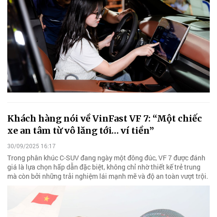
Khách hàng nói về VinFast VF 7: “Một chiếc
xe an tâm từ vô lăng tới… ví tiền”
30/09/2025 16:17
Trong phân khúc C-SUV đang ngày một đông đúc, VF 7 được đánh
giá là lựa chọn hấp dẫn đặc biệt, không chỉ nhờ thiết kế trẻ trung
mà còn bởi những trải nghiệm lái mạnh mẽ và độ an toàn vượt trội.