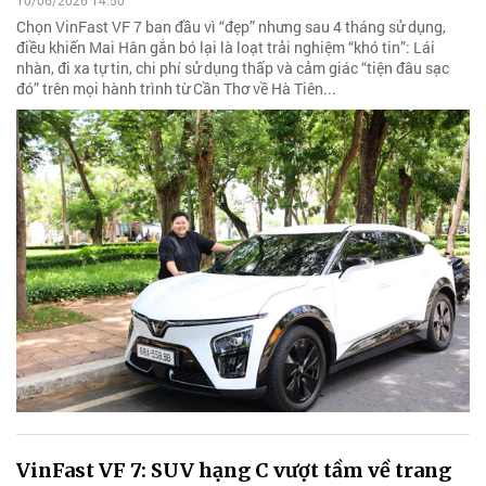
10/06/2026 14:50
Chọn VinFast VF 7 ban đầu vì “đẹp” nhưng sau 4 tháng sử dụng,
điều khiến Mai Hân gắn bó lại là loạt trải nghiệm “khó tin”: Lái
nhàn, đi xa tự tin, chi phí sử dụng thấp và cảm giác “tiện đâu sạc
đó” trên mọi hành trình từ Cần Thơ về Hà Tiên...
VinFast VF 7: SUV hạng C vượt tầm về trang