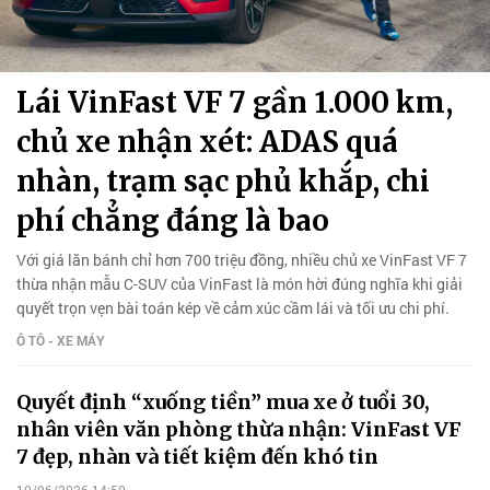
Lái VinFast VF 7 gần 1.000 km,
chủ xe nhận xét: ADAS quá
nhàn, trạm sạc phủ khắp, chi
phí chẳng đáng là bao
Với giá lăn bánh chỉ hơn 700 triệu đồng, nhiều chủ xe VinFast VF 7
thừa nhận mẫu C-SUV của VinFast là món hời đúng nghĩa khi giải
quyết trọn vẹn bài toán kép về cảm xúc cầm lái và tối ưu chi phí.
Ô TÔ - XE MÁY
Quyết định “xuống tiền” mua xe ở tuổi 30,
nhân viên văn phòng thừa nhận: VinFast VF
7 đẹp, nhàn và tiết kiệm đến khó tin