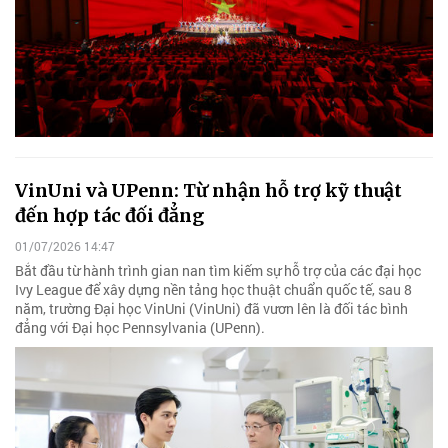
VinUni và UPenn: Từ nhận hỗ trợ kỹ thuật
đến hợp tác đối đẳng
01/07/2026 14:47
Bắt đầu từ hành trình gian nan tìm kiếm sự hỗ trợ của các đại học
Ivy League để xây dựng nền tảng học thuật chuẩn quốc tế, sau 8
năm, trường Đại học VinUni (VinUni) đã vươn lên là đối tác bình
đẳng với Đại học Pennsylvania (UPenn).