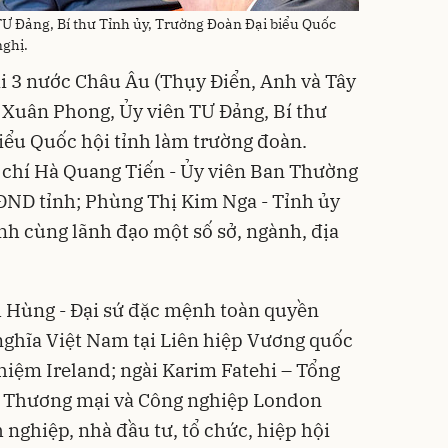
Ư Đảng, Bí thư Tỉnh ủy, Trường Đoàn Đại biểu Quốc
nghị.
i 3 nước Châu Âu (Thụy Điển, Anh và Tây
 Xuân Phong, Ủy viên TƯ Đảng, Bí thư
iểu Quốc hội tỉnh làm trường đoàn.
 chí Hà Quang Tiến - Ủy viên Ban Thường
ĐND tỉnh; Phùng Thị Kim Nga - Tỉnh ủy
nh cùng lãnh đạo một số sở, ngành, địa
h Hùng - Đại sứ đặc mệnh toàn quyền
nghĩa Việt Nam tại Liên hiệp Vương quốc
hiệm Ireland; ngài Karim Fatehi – Tổng
 Thương mại và Công nghiệp London
nghiệp, nhà đầu tư, tổ chức, hiệp hội