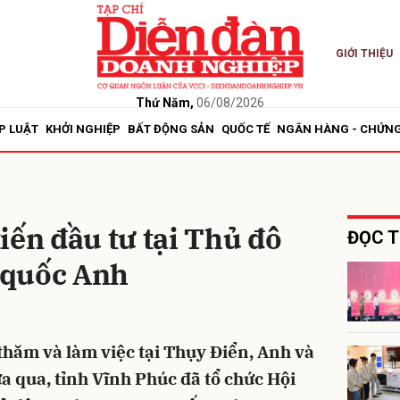
GIỚI THIỆU
bình luận
Thứ Năm,
06/08/2026
P LUẬT
KHỞI NGHIỆP
BẤT ĐỘNG SẢN
QUỐC TẾ
NGÂN HÀNG - CHỨN
iến đầu tư tại Thủ đô
ĐỌC T
 quốc Anh
Hủy
G
hăm và làm việc tại Thụy Điển, Anh và
a qua, tỉnh Vĩnh Phúc đã tổ chức Hội