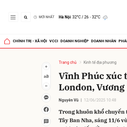
Hà Nội
32°C
/ 26 - 32°C
MỚI NHẤT
Gửi 
CHÍNH TRỊ - XÃ HỘI
VCCI
DOANH NGHIỆP
DOANH NHÂN
PHÁ
Trang chủ
Kinh tế địa phương
Vĩnh Phúc xúc t
London, Vương
Nguyên Vũ
12/06/2025 10:48
Trong khuôn khổ chuyến t
Tây Ban Nha, sáng 11/6 vừ