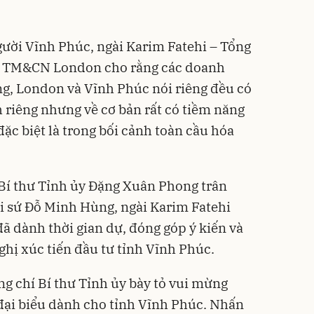
người Vĩnh Phúc, ngài Karim Fatehi – Tổng
 TM&CN London cho rằng các doanh
g, London và Vĩnh Phúc nói riêng đều có
riêng nhưng về cơ bản rất có tiềm năng
đặc biệt là trong bối cảnh toàn cầu hóa
 Bí thư Tỉnh ủy Đặng Xuân Phong trân
ại sứ Đỗ Minh Hùng, ngài Karim Fatehi
đã dành thời gian dự, đóng góp ý kiến và
ghị xúc tiến đầu tư tỉnh Vĩnh Phúc.
ng chí Bí thư Tỉnh ủy bày tỏ vui mừng
đại biểu dành cho tỉnh Vĩnh Phúc. Nhấn