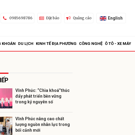
English
0985698786
Đặt báo
Quảng cáo
G KHOÁN
DU LỊCH
KINH TẾ ĐỊA PHƯƠNG
CÔNG NGHỆ
Ô TÔ - XE MÁY
IẾP
Vĩnh Phúc: “Chìa khoá”thúc
đẩy phát triển bền vững
ửi
trong kỷ nguyên số
Vĩnh Phúc nâng cao chất
lượng nguồn nhân lực trong
bối cảnh mới