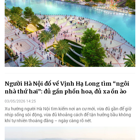
Người Hà Nội đổ về Vịnh Hạ Long tìm “ngôi
nhà thứ hai”: đủ gần phồn hoa, đủ xa ồn ào
03/05/2026 14:25
Xu hướng người Hà Nội tìm kiếm nơi an cư mới, vừa đủ gần để giữ
nhịp sống sôi động, vừa đủ khoảng cách để tận hưởng bầu không
khí tự nhiên thoáng đãng – ngày càng rõ nét.