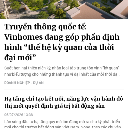
Truyền thông quốc tế:
Vinhomes đang góp phần định
hình “thế hệ kỳ quan của thời
đại mới”
Suốt hơn hai thiên niên kỷ, nhân loại tập trung tôn vinh "kỳ quan"
như biểu tượng cho những thành tựu vĩ đại nhất của mỗi thời đại.
DOANH NGHIỆP - DỰ ÁN
Hạ tầng chỉ tạo kết nối, năng lực vận hành đô
thị mới quyết định giá trị bất động sản
06/07/2026 13:38
Làn sóng đầu tư hạ tầng quy mô lớn đang mở ra chu kỳ phát triển
mới cho thị trường bất động sản Việt Nam. Song, theo các chuyên