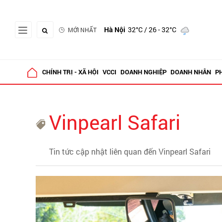
Hà Nội
32°C
/ 26 - 32°C
MỚI NHẤT
CHÍNH TRỊ - XÃ HỘI
VCCI
DOANH NGHIỆP
DOANH NHÂN
P
Vinpearl Safari
Tin tức cập nhật liên quan đến Vinpearl Safari