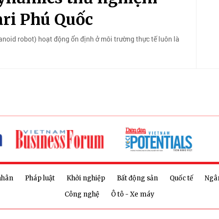
fari Phú Quốc
anoid robot) hoạt động ổn định ở môi trường thực tế luôn là
nhân
Pháp luật
Khởi nghiệp
Bất động sản
Quốc tế
Ngâ
Công nghệ
Ô tô - Xe máy