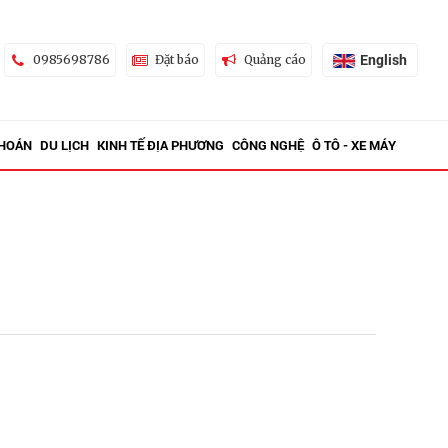
English
0985698786
Đặt báo
Quảng cáo
KHOÁN
DU LỊCH
KINH TẾ ĐỊA PHƯƠNG
CÔNG NGHỆ
Ô TÔ - XE MÁY