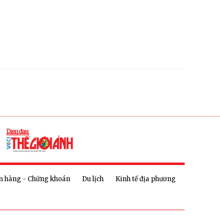
n hàng - Chứng khoán
Du lịch
Kinh tế địa phương