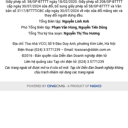
Giấy phép số: 58/GP-BTTTT ngày 18/02/2020. Giấy phép số 208/GP-BTTTT
cấp ngày 30/07/2024 sửa đổi, bổ sung giấy phép số 58/GP-BTTTT và Văn
bản số 3117/BTTTT-CBC cấp ngày 30/07/2024 về việc sửa đổi măng séc và
thay đổi người đứng đầu.
Tổng Biên tập:
Nguyễn Linh Anh
Phó Tổng Biên tập:
Phạm Văn Hùng, Nguyễn Tiến Dũng
Tổng Thư ký tòa soạn:
Nguyễn Thị Thu Hương
Địa chỉ: Tòa nhà VCCI, Số 9 Đào Duy Anh, phường Kim Liên, Hà Nội
Điện thoại (024) 3.5771239 – Email: toasoan@dddn.com.vn
©2016 - Bản quyền của Diễn đàn Doanh nghiệp điện tử
Liên hệ quảng cáo Tạp chí điện tử: (024) 3.5771239
Các trang ngoài sẽ được mở ra ở cửa sổ mới. Tạp chí Diễn đàn Doanh nghiệp không
chịu trách nhiệm nội dung các trang ngoài
POWERED BY
- A PRODUCT OF
ONE
CMS
NEKO