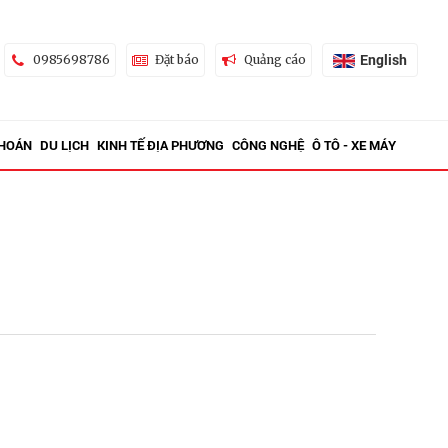
English
0985698786
Đặt báo
Quảng cáo
KHOÁN
DU LỊCH
KINH TẾ ĐỊA PHƯƠNG
CÔNG NGHỆ
Ô TÔ - XE MÁY