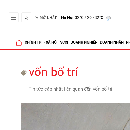
Hà Nội
32°C
/ 26 - 32°C
MỚI NHẤT
CHÍNH TRỊ - XÃ HỘI
VCCI
DOANH NGHIỆP
DOANH NHÂN
P
vốn bố trí
Tin tức cập nhật liên quan đến vốn bố trí