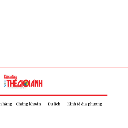
n hàng - Chứng khoán
Du lịch
Kinh tế địa phương