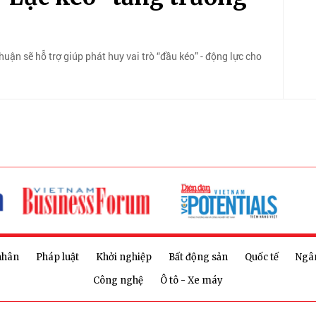
huận sẽ hỗ trợ giúp phát huy vai trò “đầu kéo” - động lực cho
nhân
Pháp luật
Khởi nghiệp
Bất động sản
Quốc tế
Ngâ
Công nghệ
Ô tô - Xe máy