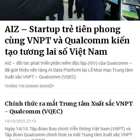
AIZ – Startup trẻ tiên phong
cùng VNPT và Qualcomm kiến
tạo tương lai số Việt Nam
AIZ – đối tác phát triển phần mềm độc lập (ISV) của Qualcomm –
đã giới thiệu nền tảng AI Data Platform tại Lễ khai mạc Trung tâm
Xuất sắc VNPT – Qualcomm (VQEC).
THÔNG TIN DOANH NGHIỆP
Chính thức ra mắt Trung tâm Xuất sắc VNPT
- Qualcomm (VQEC)
14/10/2025 22:15
Ngày 14/10, Tập đoàn Bưu chính Viễn thông Việt Nam (VNPT) và
Tập đoàn Qualcomm chính thức ra mắt Trung tâm Xuất sắc VNPT