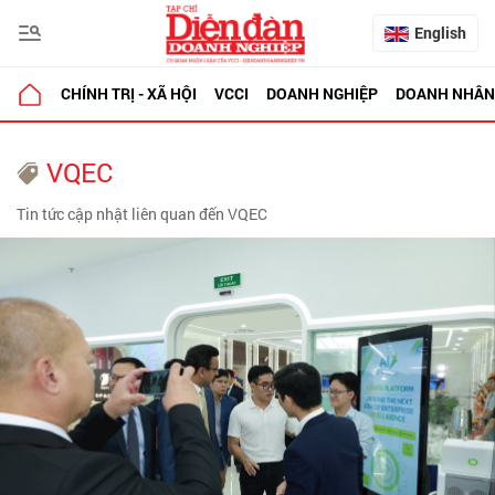
English
CHÍNH TRỊ - XÃ HỘI
VCCI
DOANH NGHIỆP
DOANH NHÂN
VQEC
Tin tức cập nhật liên quan đến VQEC