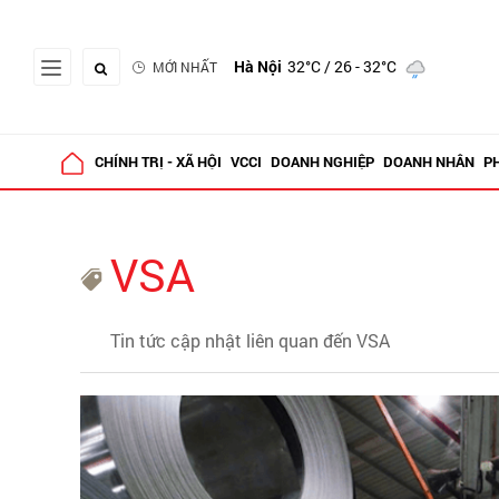
Hà Nội
32°C
/ 26 - 32°C
MỚI NHẤT
CHÍNH TRỊ - XÃ HỘI
VCCI
DOANH NGHIỆP
DOANH NHÂN
P
VSA
Tin tức cập nhật liên quan đến VSA