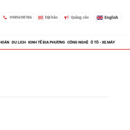
English
0985698786
Đặt báo
Quảng cáo
KHOÁN
DU LỊCH
KINH TẾ ĐỊA PHƯƠNG
CÔNG NGHỆ
Ô TÔ - XE MÁY