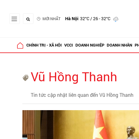
Hà Nội
32°C
/ 26 - 32°C
MỚI NHẤT
CHÍNH TRỊ - XÃ HỘI
VCCI
DOANH NGHIỆP
DOANH NHÂN
P
Vũ Hồng Thanh
Tin tức cập nhật liên quan đến Vũ Hồng Thanh