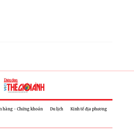
n hàng - Chứng khoán
Du lịch
Kinh tế địa phương