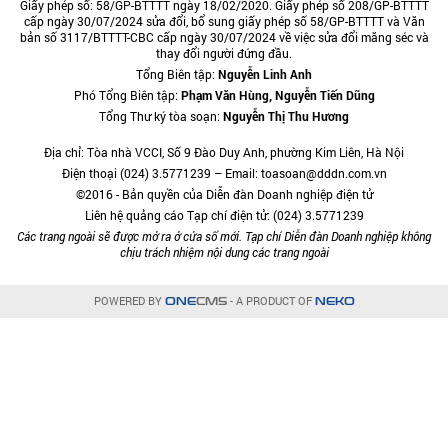
Giấy phép số: 58/GP-BTTTT ngày 18/02/2020. Giấy phép số 208/GP-BTTTT
cấp ngày 30/07/2024 sửa đổi, bổ sung giấy phép số 58/GP-BTTTT và Văn
bản số 3117/BTTTT-CBC cấp ngày 30/07/2024 về việc sửa đổi măng séc và
thay đổi người đứng đầu.
Tổng Biên tập:
Nguyễn Linh Anh
Phó Tổng Biên tập:
Phạm Văn Hùng, Nguyễn Tiến Dũng
Tổng Thư ký tòa soạn:
Nguyễn Thị Thu Hương
Địa chỉ: Tòa nhà VCCI, Số 9 Đào Duy Anh, phường Kim Liên, Hà Nội
Điện thoại (024) 3.5771239 – Email: toasoan@dddn.com.vn
©2016 - Bản quyền của Diễn đàn Doanh nghiệp điện tử
Liên hệ quảng cáo Tạp chí điện tử: (024) 3.5771239
Các trang ngoài sẽ được mở ra ở cửa sổ mới. Tạp chí Diễn đàn Doanh nghiệp không
chịu trách nhiệm nội dung các trang ngoài
POWERED BY
- A PRODUCT OF
ONE
CMS
NEKO