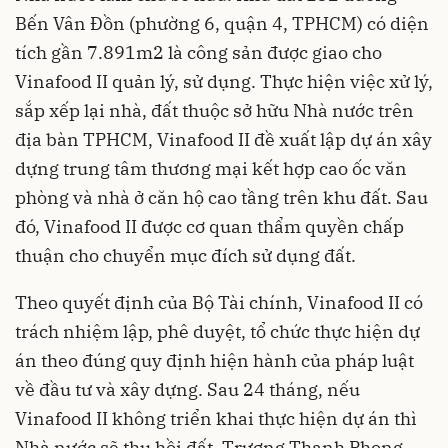
Bến Vân Đồn (phường 6, quận 4, TPHCM) có diện
tích gần 7.891m2 là công sản được giao cho
Vinafood II quản lý, sử dụng. Thực hiện việc xử lý,
sắp xếp lại nhà, đất thuộc sở hữu Nhà nước trên
địa bàn TPHCM, Vinafood II đề xuất lập dự án xây
dựng trung tâm thương mại kết hợp cao ốc văn
phòng và nhà ở căn hộ cao tầng trên khu đất. Sau
đó, Vinafood II được cơ quan thẩm quyền chấp
thuận cho chuyển mục đích sử dụng đất.
Theo quyết định của Bộ Tài chính, Vinafood II có
trách nhiệm lập, phê duyệt, tổ chức thực hiện dự
án theo đúng quy định hiện hành của pháp luật
về đầu tư và xây dựng. Sau 24 tháng, nếu
Vinafood II không triển khai thực hiện dự án thì
Nhà nước sẽ thu hồi đất. Trương Thanh Phong