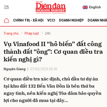
English
CHÍNH TRỊ - XÃ HỘI
VCCI
DOANH NGHIỆP
DOANH NH
bình luận
Trang chủ
Pháp luật
24h
Vụ Vinafood II “hô biến” đất công
thành đất “ông”: Cơ quan điều tra
kiến nghị gì?
Nguyễn Giang
27/02/2025 00:30
Cơ quan điều tra xác định, chủ đầu tư dự án
Hủy
G
tại khu đất 132 Bến Vân Đồn là bên thứ ba
ngay tình, nên kiến nghị Tòa đảm bảo quyền
lợi cho người đã mua tại đây...