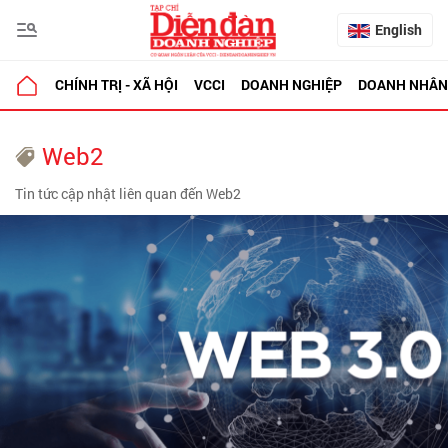
English
CHÍNH TRỊ - XÃ HỘI
VCCI
DOANH NGHIỆP
DOANH NHÂN
Web2
Tin tức cập nhật liên quan đến Web2