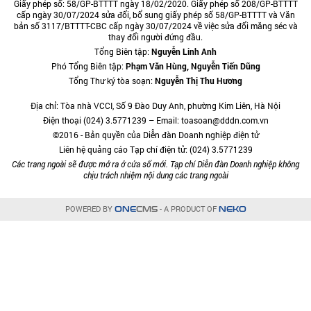
Giấy phép số: 58/GP-BTTTT ngày 18/02/2020. Giấy phép số 208/GP-BTTTT
cấp ngày 30/07/2024 sửa đổi, bổ sung giấy phép số 58/GP-BTTTT và Văn
bản số 3117/BTTTT-CBC cấp ngày 30/07/2024 về việc sửa đổi măng séc và
thay đổi người đứng đầu.
Tổng Biên tập:
Nguyễn Linh Anh
Phó Tổng Biên tập:
Phạm Văn Hùng, Nguyễn Tiến Dũng
Tổng Thư ký tòa soạn:
Nguyễn Thị Thu Hương
Địa chỉ: Tòa nhà VCCI, Số 9 Đào Duy Anh, phường Kim Liên, Hà Nội
Điện thoại (024) 3.5771239 – Email: toasoan@dddn.com.vn
©2016 - Bản quyền của Diễn đàn Doanh nghiệp điện tử
Liên hệ quảng cáo Tạp chí điện tử: (024) 3.5771239
Các trang ngoài sẽ được mở ra ở cửa sổ mới. Tạp chí Diễn đàn Doanh nghiệp không
chịu trách nhiệm nội dung các trang ngoài
POWERED BY
- A PRODUCT OF
ONE
CMS
NEKO