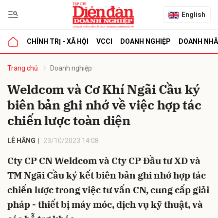
English
CHÍNH TRỊ - XÃ HỘI
VCCI
DOANH NGHIỆP
DOANH NH
bình luận
Trang chủ
Doanh nghiệp
Weldcom và Cơ Khí Ngãi Cầu ký
biên bản ghi nhớ về việc hợp tác
chiến lược toàn diện
LÊ HẰNG
23/10/2023 14:08
Cty CP CN Weldcom và Cty CP Đầu tư XD và
Hủy
G
TM Ngãi Cầu ký kết biên bản ghi nhớ hợp tác
chiến lược trong việc tư vấn CN, cung cấp giải
pháp - thiết bị máy móc, dịch vụ kỹ thuật, và