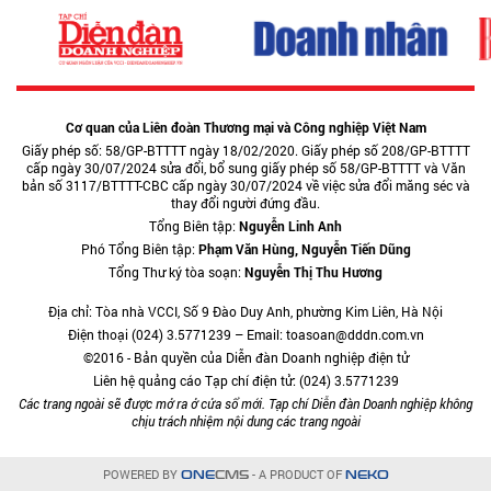
Cơ quan của Liên đoàn Thương mại và Công nghiệp Việt Nam
Giấy phép số: 58/GP-BTTTT ngày 18/02/2020. Giấy phép số 208/GP-BTTTT
cấp ngày 30/07/2024 sửa đổi, bổ sung giấy phép số 58/GP-BTTTT và Văn
bản số 3117/BTTTT-CBC cấp ngày 30/07/2024 về việc sửa đổi măng séc và
thay đổi người đứng đầu.
Tổng Biên tập:
Nguyễn Linh Anh
Phó Tổng Biên tập:
Phạm Văn Hùng, Nguyễn Tiến Dũng
Tổng Thư ký tòa soạn:
Nguyễn Thị Thu Hương
Địa chỉ: Tòa nhà VCCI, Số 9 Đào Duy Anh, phường Kim Liên, Hà Nội
Điện thoại (024) 3.5771239 – Email: toasoan@dddn.com.vn
©2016 - Bản quyền của Diễn đàn Doanh nghiệp điện tử
Liên hệ quảng cáo Tạp chí điện tử: (024) 3.5771239
Các trang ngoài sẽ được mở ra ở cửa sổ mới. Tạp chí Diễn đàn Doanh nghiệp không
chịu trách nhiệm nội dung các trang ngoài
POWERED BY
- A PRODUCT OF
ONE
CMS
NEKO