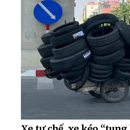
Xe tự chế, xe kéo “tun