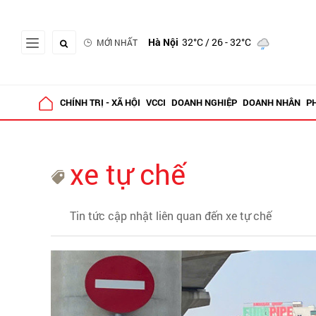
Hà Nội
32°C
/ 26 - 32°C
MỚI NHẤT
CHÍNH TRỊ - XÃ HỘI
VCCI
DOANH NGHIỆP
DOANH NHÂN
P
xe tự chế
Tin tức cập nhật liên quan đến xe tự chế