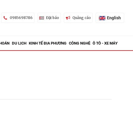
English
0985698786
Đặt báo
Quảng cáo
KHOÁN
DU LỊCH
KINH TẾ ĐỊA PHƯƠNG
CÔNG NGHỆ
Ô TÔ - XE MÁY