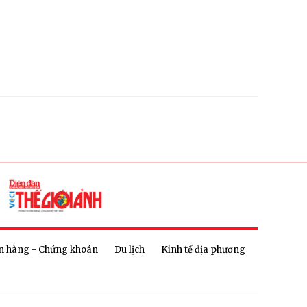
n hàng - Chứng khoán
Du lịch
Kinh tế địa phương