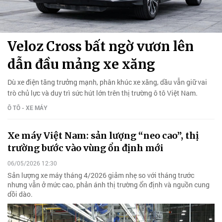
Veloz Cross bất ngờ vươn lên
dẫn đầu mảng xe xăng
Dù xe điện tăng trưởng mạnh, phân khúc xe xăng, dầu vẫn giữ vai
trò chủ lực và duy trì sức hút lớn trên thị trường ô tô Việt Nam.
Ô TÔ - XE MÁY
Xe máy Việt Nam: sản lượng “neo cao”, thị
trường bước vào vùng ổn định mới
06/05/2026 12:30
Sản lượng xe máy tháng 4/2026 giảm nhẹ so với tháng trước
nhưng vẫn ở mức cao, phản ánh thị trường ổn định và nguồn cung
dồi dào.