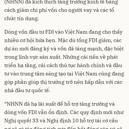
(NHNN) đã kích thích tăng trưởng kinh tế bằng
cách giảm chi phí vốn cho người vay và các tổ
chức tín dụng.
Dòng vốn đầu tư FDI vào Việt Nam đang cho thấy
nhiều cơ hội hứa hẹn. Mặc dù tổng FDI giảm, các
dự án mới đăng ký và vốn đã tăng mạnh, đặc biệt
trong lĩnh vực sản xuất. Những cải tiến về phát
triển hạ tầng, cải cách thủ tục hành chính và đầu
tư vào trung tâm sáng tạo tại Việt Nam cũng đang
góp phần giúp thị trường trở nên hấp dẫn với các
nhà đầu tư quốc tế.
“NHNN đã hạ lãi suất để hỗ trợ tăng trưởng và
dòng vốn FDI vẫn ổn định. Các quy định mới như
Nghị quyết 33 và Nghị định 10 hỗ trợ tái cơ cấu
nợ sẽ có tác động tích cực đến bất động sản và sẽ