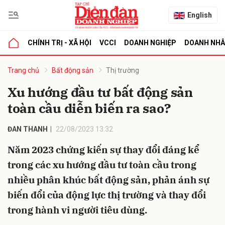
English
CHÍNH TRỊ - XÃ HỘI
VCCI
DOANH NGHIỆP
DOANH NH
bình luận
Trang chủ
Bất động sản
Thị trường
Xu hướng đầu tư bất động sản
toàn cầu diễn biến ra sao?
ĐAN THANH
22/08/2023 13:32
Năm 2023 chứng kiến sự thay đổi đáng kể
trong các xu hướng đầu tư toàn cầu trong
Hủy
G
nhiều phân khúc bất động sản, phản ánh sự
biến đổi của động lực thị trường và thay đổi
trong hành vi người tiêu dùng.