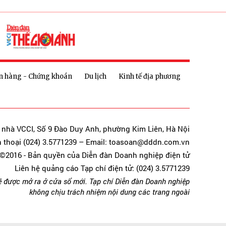
n hàng - Chứng khoán
Du lịch
Kinh tế địa phương
a nhà VCCI, Số 9 Đào Duy Anh, phường Kim Liên, Hà Nội
n thoại (024) 3.5771239 – Email: toasoan@dddn.com.vn
©2016 - Bản quyền của Diễn đàn Doanh nghiệp điện tử
Liên hệ quảng cáo Tạp chí điện tử: (024) 3.5771239
ẽ được mở ra ở cửa sổ mới. Tạp chí Diễn đàn Doanh nghiệp
không chịu trách nhiệm nội dung các trang ngoài