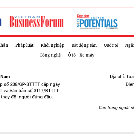
nhân
Pháp luật
Khởi nghiệp
Bất động sản
Quốc tế
Ngâ
Công nghệ
Ô tô - Xe máy
t Nam
Địa chỉ: Tò
ép số 208/GP-BTTTT cấp ngày
Điệ
T và Văn bản số 3117/BTTTT-
 thay đổi người đứng đầu.
Các trang ngoài s