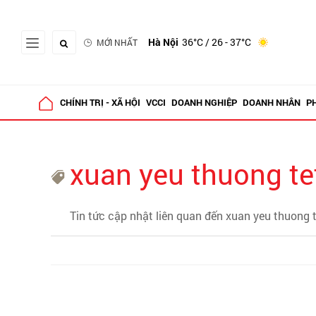
Hà Nội
36°C
/ 26 - 37°C
MỚI NHẤT
CHÍNH TRỊ - XÃ HỘI
VCCI
DOANH NGHIỆP
DOANH NHÂN
P
xuan yeu thuong te
Tin tức cập nhật liên quan đến xuan yeu thuong t