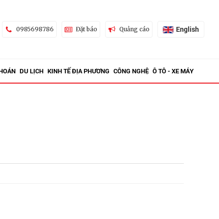
English
0985698786
Đặt báo
Quảng cáo
KHOÁN
DU LỊCH
KINH TẾ ĐỊA PHƯƠNG
CÔNG NGHỆ
Ô TÔ - XE MÁY