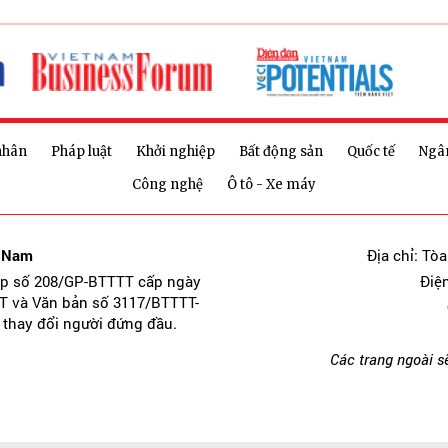
nhân
Pháp luật
Khởi nghiệp
Bất động sản
Quốc tế
Ngâ
Công nghệ
Ô tô - Xe máy
t Nam
Địa chỉ: Tò
ép số 208/GP-BTTTT cấp ngày
Điệ
T và Văn bản số 3117/BTTTT-
 thay đổi người đứng đầu.
Các trang ngoài s