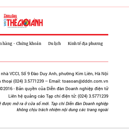
n hàng - Chứng khoán
Du lịch
Kinh tế địa phương
a nhà VCCI, Số 9 Đào Duy Anh, phường Kim Liên, Hà Nội
n thoại (024) 3.5771239 – Email: toasoan@dddn.com.vn
©2016 - Bản quyền của Diễn đàn Doanh nghiệp điện tử
Liên hệ quảng cáo Tạp chí điện tử: (024) 3.5771239
ẽ được mở ra ở cửa sổ mới. Tạp chí Diễn đàn Doanh nghiệp
không chịu trách nhiệm nội dung các trang ngoài