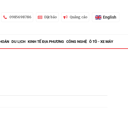
English
0985698786
Đặt báo
Quảng cáo
KHOÁN
DU LỊCH
KINH TẾ ĐỊA PHƯƠNG
CÔNG NGHỆ
Ô TÔ - XE MÁY