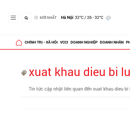
Hà Nội
32°C
/ 26 - 32°C
MỚI NHẤT
CHÍNH TRỊ - XÃ HỘI
VCCI
DOANH NGHIỆP
DOANH NHÂN
P
xuat khau dieu bi l
Tin tức cập nhật liên quan đến xuat khau dieu bi 