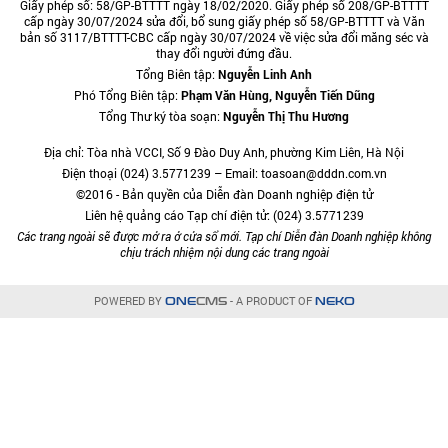
Giấy phép số: 58/GP-BTTTT ngày 18/02/2020. Giấy phép số 208/GP-BTTTT
cấp ngày 30/07/2024 sửa đổi, bổ sung giấy phép số 58/GP-BTTTT và Văn
bản số 3117/BTTTT-CBC cấp ngày 30/07/2024 về việc sửa đổi măng séc và
thay đổi người đứng đầu.
Tổng Biên tập:
Nguyễn Linh Anh
Phó Tổng Biên tập:
Phạm Văn Hùng, Nguyễn Tiến Dũng
Tổng Thư ký tòa soạn:
Nguyễn Thị Thu Hương
Địa chỉ: Tòa nhà VCCI, Số 9 Đào Duy Anh, phường Kim Liên, Hà Nội
Điện thoại (024) 3.5771239 – Email: toasoan@dddn.com.vn
©2016 - Bản quyền của Diễn đàn Doanh nghiệp điện tử
Liên hệ quảng cáo Tạp chí điện tử: (024) 3.5771239
Các trang ngoài sẽ được mở ra ở cửa sổ mới. Tạp chí Diễn đàn Doanh nghiệp không
chịu trách nhiệm nội dung các trang ngoài
POWERED BY
- A PRODUCT OF
ONE
CMS
NEKO