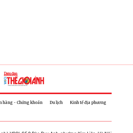
n hàng - Chứng khoán
Du lịch
Kinh tế địa phương