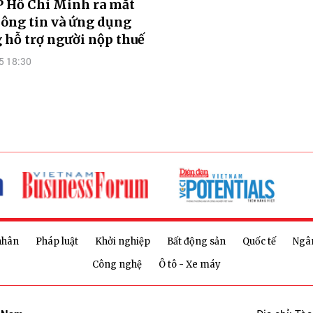
P Hồ Chí Minh ra mắt
ông tin và ứng dụng
 hỗ trợ người nộp thuế
5 18:30
nhân
Pháp luật
Khởi nghiệp
Bất động sản
Quốc tế
Ngâ
Công nghệ
Ô tô - Xe máy