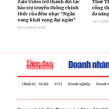
Zalo Video trở thành đối tác
Thuế T
bảo trợ truyền thông chính
cổng th
thức của đêm nhạc “Ngân
đa năng
vang khát vọng đại ngàn”
14/11/202
05/12/2025 14:46
Chính trị - Xã hội
VCCI
Doanh nghiệp
Doanh 