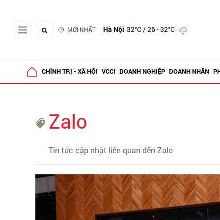
Hà Nội
32°C
/ 26 - 32°C
MỚI NHẤT
CHÍNH TRỊ - XÃ HỘI
VCCI
DOANH NGHIỆP
DOANH NHÂN
P
Zalo
Tin tức cập nhật liên quan đến Zalo