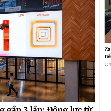
Za
nề
25/
 gần 3 lần: Động lực từ