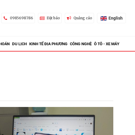
English
0985698786
Đặt báo
Quảng cáo
KHOÁN
DU LỊCH
KINH TẾ ĐỊA PHƯƠNG
CÔNG NGHỆ
Ô TÔ - XE MÁY