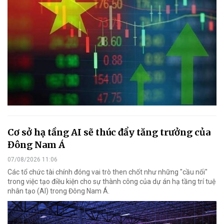
Cơ sở hạ tầng AI sẽ thúc đẩy tăng trưởng của
Đông Nam Á
07/08/2026 11:06
Các tổ chức tài chính đóng vai trò then chốt như những "cầu nối"
trong việc tạo điều kiện cho sự thành công của dự án hạ tầng trí tuệ
nhân tạo (AI) trong Đông Nam Á.