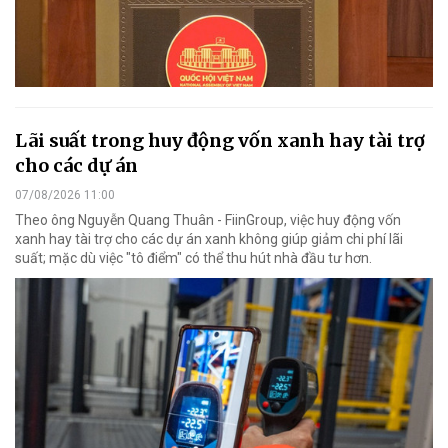
Lãi suất trong huy động vốn xanh hay tài trợ
cho các dự án
07/08/2026 11:00
Theo ông Nguyễn Quang Thuân - FiinGroup, việc huy động vốn
xanh hay tài trợ cho các dự án xanh không giúp giảm chi phí lãi
suất; mặc dù việc "tô điểm" có thể thu hút nhà đầu tư hơn.