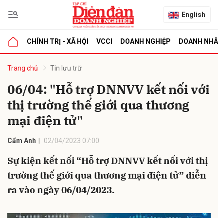
English
CHÍNH TRỊ - XÃ HỘI
VCCI
DOANH NGHIỆP
DOANH NH
bình luận
Trang chủ
Tin lưu trữ
06/04: "Hỗ trợ DNNVV kết nối với
thị trường thế giới qua thương
mại điện tử"
Cẩm Anh
02/04/2023 07:00
Sự kiện kết nối “Hỗ trợ DNNVV kết nối với thị
Hủy
G
trường thế giới qua thương mại điện tử” diễn
ra vào ngày 06/04/2023.