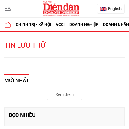
English
CHÍNH TRỊ - XÃ HỘI
VCCI
DOANH NGHIỆP
DOANH NHÂN
TIN LƯU TRỮ
MỚI NHẤT
Xem thêm
ĐỌC NHIỀU