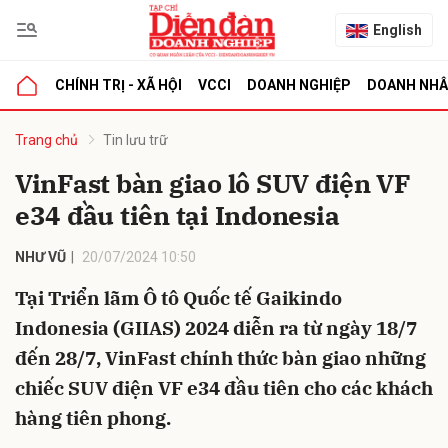
English
CHÍNH TRỊ - XÃ HỘI
VCCI
DOANH NGHIỆP
DOANH NH
bình luận
Trang chủ
Tin lưu trữ
VinFast bàn giao lô SUV điện VF
e34 đầu tiên tại Indonesia
NHƯ VŨ
20/07/2024 10:50
Tại Triển lãm Ô tô Quốc tế Gaikindo
Indonesia (GIIAS) 2024 diễn ra từ ngày 18/7
Hủy
G
đến 28/7, VinFast chính thức bàn giao những
chiếc SUV điện VF e34 đầu tiên cho các khách
hàng tiên phong.