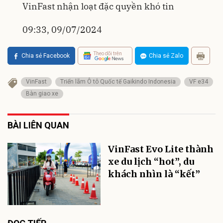
VinFast nhận loạt đặc quyền khó tin
09:33, 09/07/2024
Theo dõi trên
Chia sẻ Facebook
Chia sẻ Zalo
VinFast
Triển lãm Ô tô Quốc tế Gaikindo Indonesia
VF e34
Bàn giao xe
BÀI LIÊN QUAN
VinFast Evo Lite thành
xe du lịch “hot”, du
khách nhìn là “kết”