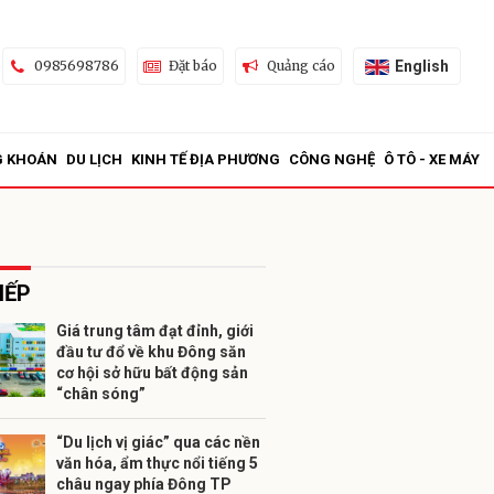
English
0985698786
Đặt báo
Quảng cáo
G KHOÁN
DU LỊCH
KINH TẾ ĐỊA PHƯƠNG
CÔNG NGHỆ
Ô TÔ - XE MÁY
IẾP
Giá trung tâm đạt đỉnh, giới
đầu tư đổ về khu Đông săn
ửi
cơ hội sở hữu bất động sản
“chân sóng”
“Du lịch vị giác” qua các nền
văn hóa, ẩm thực nổi tiếng 5
châu ngay phía Đông TP