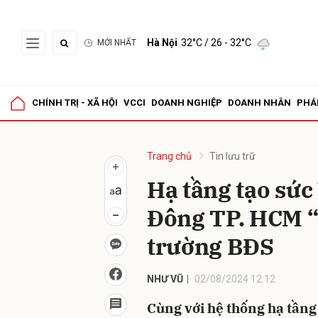
Hà Nội
32°C
/ 26 - 32°C
MỚI NHẤT
Gửi 
CHÍNH TRỊ - XÃ HỘI
VCCI
DOANH NGHIỆP
DOANH NHÂN
PHÁ
Trang chủ
Tin lưu trữ
Hạ tầng tạo sứ
Đông TP. HCM “c
trường BĐS
NHƯ VŨ
02/08/2024 12:12
Cùng với hệ thống hạ tầng