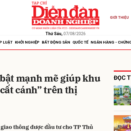
GIỚI THIỆU
bình luận
Thứ Sáu,
07/08/2026
P LUẬT
KHỞI NGHIỆP
BẤT ĐỘNG SẢN
QUỐC TẾ
NGÂN HÀNG - CHỨN
c bật mạnh mẽ giúp khu
ĐỌC T
ất cánh” trên thị
Hủy
G
 giao thông được đầu tư cho TP Thủ