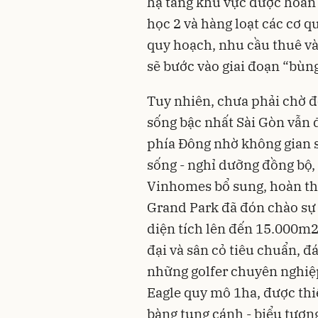
hạ tầng khu vực được hoàn 
học 2 và hàng loạt các cơ 
quy hoạch, nhu cầu thuê v
sẽ bước vào giai đoạn “bùn
Tuy nhiên, chưa phải chờ đợ
sống bậc nhất Sài Gòn vẫn 
phía Đông nhờ không gian s
sống - nghỉ dưỡng đồng bộ,
Vinhomes bổ sung, hoàn th
Grand Park
đã đón chào sự 
diện tích lên đến 15.000m2 
đại và sân cỏ tiêu chuẩn, 
những golfer chuyên nghiệ
Eagle quy mô 1ha, được thiế
bàng tung cánh - biểu tượn