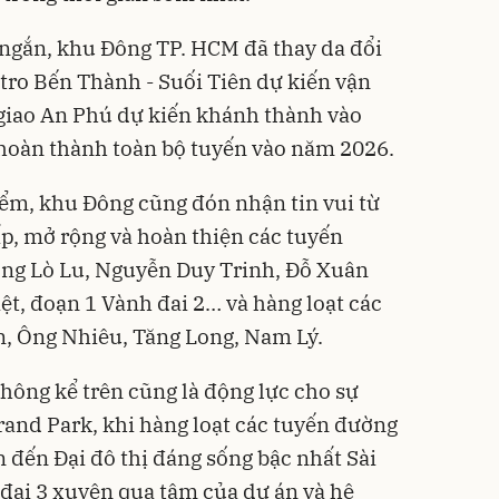
n ngắn, khu Đông TP. HCM đã thay da đổi
metro Bến Thành - Suối Tiên dự kiến vận
 giao An Phú dự kiến khánh thành vào
 hoàn thành toàn bộ tuyến vào năm 2026.
iểm, khu Đông cũng đón nhận tin vui từ
ấp, mở rộng và hoàn thiện các tuyến
ng Lò Lu, Nguyễn Duy Trinh, Đỗ Xuân
ệt, đoạn 1 Vành đai 2… và hàng loạt các
n, Ông Nhiêu, Tăng Long, Nam Lý.
thông kể trên cũng là động lực cho sự
rand Park
, khi hàng loạt các tuyến đường
đến Đại đô thị đáng sống bậc nhất Sài
 đai 3 xuyên qua tâm của dự án và hệ