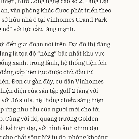
thiện, Khu Công nghệ cao số 2, Làng Đại
quan, văn phòng khác được phát triển theo
à sở hữu nhà ở tại Vinhomes Grand Park
g nổ” với lực cầu tăng mạnh.
i đến giai đoạn nói trên, Đại đô thị đáng
đang là tọa độ “nóng” bậc nhất khu vực
ống xanh, trong lành, hệ thống tiện ích
 đẳng cấp liên tục được chủ đầu tư
iện. Đơn cử gần đây, cư dân
Vinhomes
hiện diện của sân tập golf 2 tầng với
với 36 slots, hệ thống chiếu sáng hiện
đáp ứng nhu cầu của người mới cho tới
p. Cùng với đó, quảng trường Golden
t kế hiện đại, với hình ảnh chim đại
g cho chất sống Mỹ tự do, phóng khoáng,