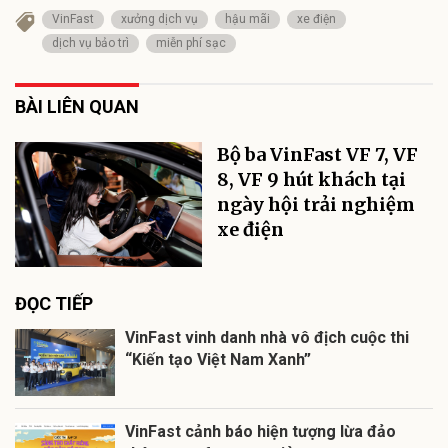
VinFast
xưởng dịch vụ
hậu mãi
xe điện
dịch vụ bảo trì
miễn phí sạc
BÀI LIÊN QUAN
Bộ ba VinFast VF 7, VF
8, VF 9 hút khách tại
ngày hội trải nghiệm
xe điện
ĐỌC TIẾP
VinFast vinh danh nhà vô địch cuộc thi
“Kiến tạo Việt Nam Xanh”
VinFast cảnh báo hiện tượng lừa đảo