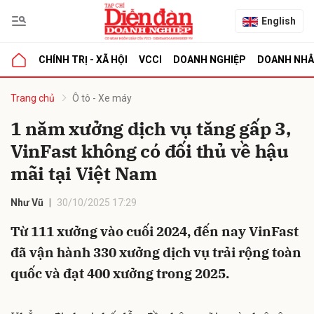
English
CHÍNH TRỊ - XÃ HỘI
VCCI
DOANH NGHIỆP
DOANH NH
bình luận
Trang chủ
Ô tô - Xe máy
1 năm xưởng dịch vụ tăng gấp 3,
VinFast không có đối thủ về hậu
mãi tại Việt Nam
Như Vũ
30/10/2025 17:29
Từ 111 xưởng vào cuối 2024, đến nay VinFast
Hủy
G
đã vận hành 330 xưởng dịch vụ trải rộng toàn
quốc và đạt 400 xưởng trong 2025.