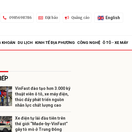
English
0985698786
Đặt báo
Quảng cáo
G KHOÁN
DU LỊCH
KINH TẾ ĐỊA PHƯƠNG
CÔNG NGHỆ
Ô TÔ - XE MÁY
IẾP
VinFast đào tạo hơn 3.000 kỹ
thuật viên ô tô, xe máy điện,
ửi
thúc đẩy phát triển nguồn
nhân lực chất lượng cao
Xe điện tự lái đầu tiên trên
thế giới “Made-by-VinFast”
gây tò mò ở Trung Đông