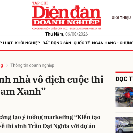
GIỚI THIỆU
bình luận
Thứ Năm,
06/08/2026
P LUẬT
KHỞI NGHIỆP
BẤT ĐỘNG SẢN
QUỐC TẾ
NGÂN HÀNG - CHỨN
ng
Thông tin doanh nghiệp
nh nhà vô địch cuộc thi
ĐỌC T
 Nam Xanh”
Hủy
G
i sáng tạo ý tưởng marketing “Kiến tạo
ề thí sinh Trần Đại Nghĩa với dự án