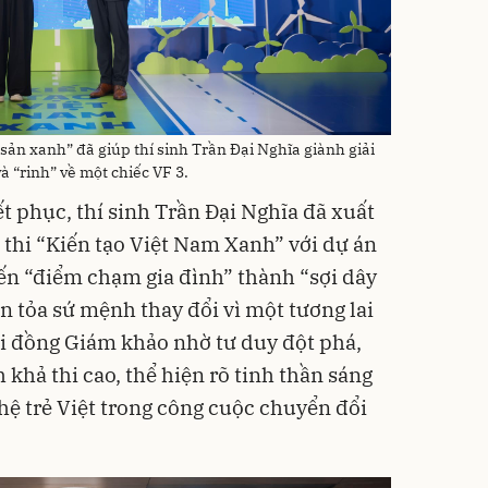
sản xanh” đã giúp thí sinh Trần Đại Nghĩa giành giải
 “rinh” về một chiếc VF 3.
t phục, thí sinh Trần Đại Nghĩa đã xuất
c thi “Kiến tạo Việt Nam Xanh” với dự án
iến “điểm chạm gia đình” thành “sợi dây
an tỏa sứ mệnh thay đổi vì một tương lai
i đồng Giám khảo nhờ tư duy đột phá,
 khả thi cao, thể hiện rõ tinh thần sáng
hệ trẻ Việt trong công cuộc chuyển đổi