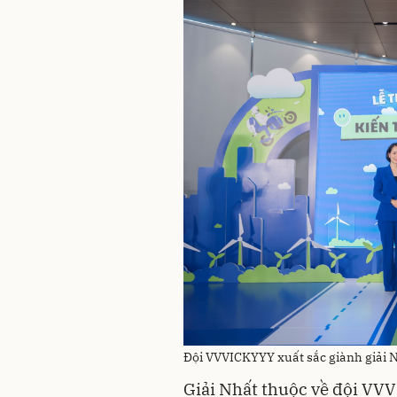
Đội VVVICKYYY xuất sắc giành giải 
Giải Nhất thuộc về đội VVV