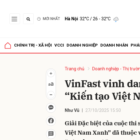
Hà Nội
32°C
/ 26 - 32°C
MỚI NHẤT
Gửi 
CHÍNH TRỊ - XÃ HỘI
VCCI
DOANH NGHIỆP
DOANH NHÂN
PHÁ
Trang chủ
Doanh nghiệp - Thị trườ
VinFast vinh da
“Kiến tạo Việt
Như Vũ
27/10/2025 15:50
Giải Đặc biệt của cuộc th
Việt Nam Xanh” đã thuộc v