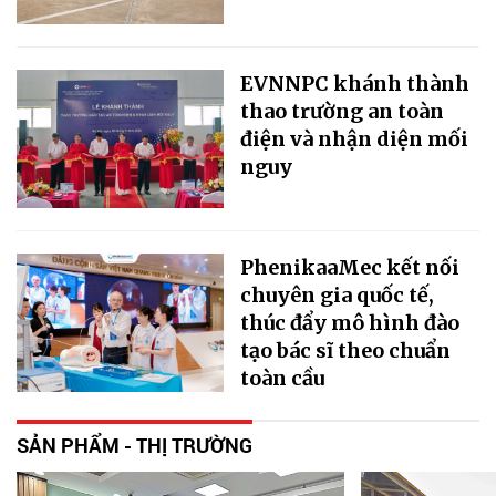
EVNNPC khánh thành
thao trường an toàn
điện và nhận diện mối
nguy
PhenikaaMec kết nối
chuyên gia quốc tế,
thúc đẩy mô hình đào
tạo bác sĩ theo chuẩn
toàn cầu
SẢN PHẨM - THỊ TRƯỜNG