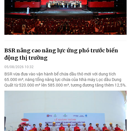
BSR nâng cao năng lực ứng phó trước biến
động thị trường
05/08/2026 10:32
BSR vừa đưa vào vận hành bể chứa dầu thô mới với dung tích
65.000 m³, nâng tổng năng lực chứa của Nhà máy Lọc dầu Dung
Quất từ 520.000 m³ lên 585.000 m³, tương đương tăng thêm 12,5%.