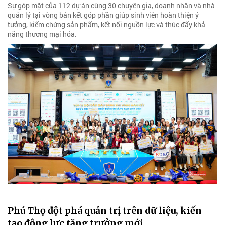
Sự góp mặt của 112 dự án cùng 30 chuyên gia, doanh nhân và nhà
quản lý tại vòng bán kết góp phần giúp sinh viên hoàn thiện ý
tưởng, kiểm chứng sản phẩm, kết nối nguồn lực và thúc đẩy khả
năng thương mại hóa.
Phú Thọ đột phá quản trị trên dữ liệu, kiến
tạo động lực tăng trưởng mới