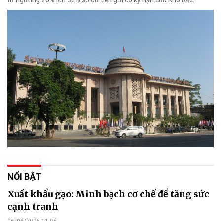
từ ngưỡng 20% lên 50% số dư tiền gửi có kỳ hạn của Kho bạc.
NỔI BẬT
Xuất khẩu gạo: Minh bạch cơ chế để tăng sức
cạnh tranh