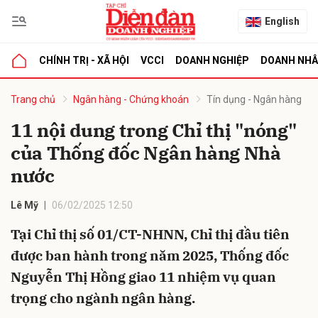
English
CHÍNH TRỊ - XÃ HỘI
VCCI
DOANH NGHIỆP
DOANH NH
bình luận
Trang chủ
Ngân hàng - Chứng khoán
Tín dụng - Ngân hàng
11 nội dung trong Chỉ thị "nóng"
của Thống đốc Ngân hàng Nhà
nước
Lê Mỹ
06/02/2025 12:50
Tại Chỉ thị số 01/CT-NHNN, Chỉ thị đầu tiên
Hủy
G
được ban hành trong năm 2025, Thống đốc
Nguyễn Thị Hồng giao 11 nhiệm vụ quan
trọng cho ngành ngân hàng.