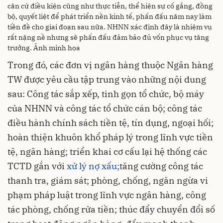
căn cứ điều kiện cũng như thực tiễn, thể hiện sự cố gắng, đồng
bộ, quyết liệt để phát triển nền kinh tế, phấn đấu năm nay làm
tiền đề cho giai đoạn sau nữa. NHNN xác định đây là nhiệm vụ
rất nặng nề nhưng sẽ phấn đấu đảm bảo đủ vốn phục vụ tăng
trưởng. Ảnh minh họa
Trong đó, các đơn vị ngân hàng thuộc Ngân hàng
TW được yêu cầu tập trung vào những nội dung
sau: Công tác sắp xếp, tinh gọn tổ chức, bộ máy
của NHNN và công tác tổ chức cán bộ; công tác
điều hành chính sách tiền tệ, tín dụng, ngoại hối;
hoàn thiện khuôn khổ pháp lý trong lĩnh vực tiền
tệ, ngân hàng; triển khai cơ cấu lại hệ thống các
TCTD gắn với
xử lý nợ xấu;
tăng cường công tác
thanh tra, giám sát; phòng, chống, ngăn ngừa vi
phạm pháp luật trong lĩnh vực ngân hàng, công
tác phòng, chống rửa tiền; thúc đẩy chuyển đổi số