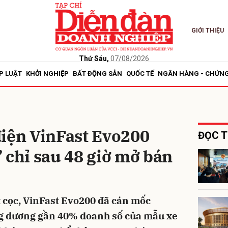
GIỚI THIỆU
bình luận
Thứ Sáu,
07/08/2026
P LUẬT
KHỞI NGHIỆP
BẤT ĐỘNG SẢN
QUỐC TẾ
NGÂN HÀNG - CHỨN
điện VinFast Evo200
ĐỌC T
 chỉ sau 48 giờ mở bán
Hủy
G
t cọc, VinFast Evo200 đã cán mốc
ng đương gần 40% doanh số của mẫu xe