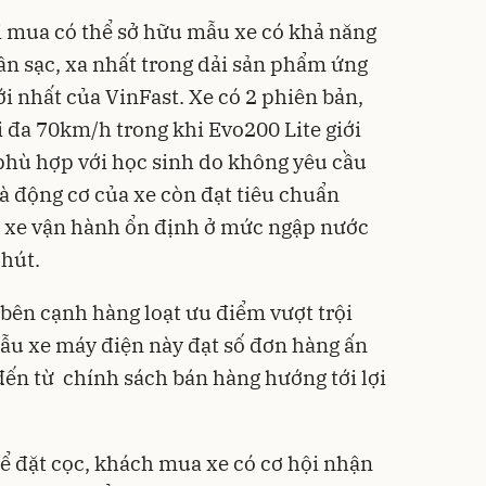
ời mua có thể sở hữu mẫu xe có khả năng
n sạc, xa nhất trong dải sản phẩm ứng
 nhất của VinFast. Xe có 2 phiên bản,
i đa 70km/h trong khi Evo200 Lite giới
 phù hợp với học sinh do không yêu cầu
và động cơ của xe còn đạt tiêu chuẩn
 xe vận hành ổn định ở mức ngập nước
phút.
bên cạnh hàng loạt ưu điểm vượt trội
ẫu xe máy điện này đạt số đơn hàng ấn
đến từ chính sách bán hàng hướng tới lợi
để đặt cọc, khách mua xe có cơ hội nhận