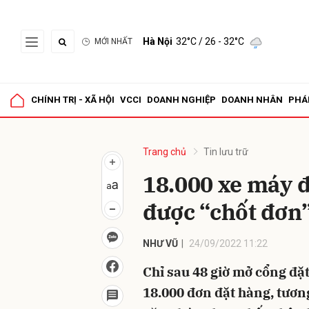
Hà Nội
32°C
/ 26 - 32°C
MỚI NHẤT
Gửi 
CHÍNH TRỊ - XÃ HỘI
VCCI
DOANH NGHIỆP
DOANH NHÂN
PHÁ
Trang chủ
Tin lưu trữ
18.000 xe máy 
được “chốt đơn”
NHƯ VŨ
24/09/2022 11:22
Chỉ sau 48 giờ mở cổng đặ
18.000 đơn đặt hàng, tươ