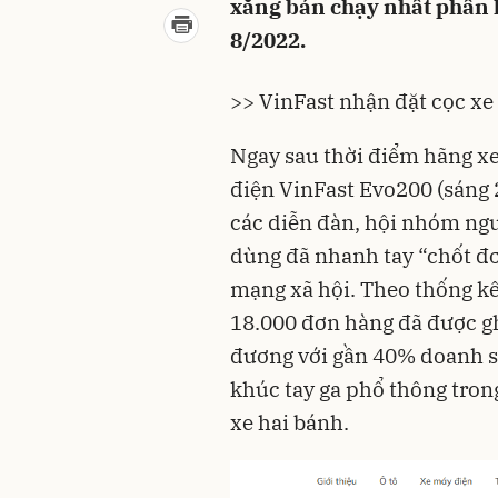
xăng bán chạy nhất phân 
8/2022.
>> VinFast nhận đặt cọc x
Ngay sau thời điểm hãng xe
điện
VinFast Evo200
(sáng 
các diễn đàn, hội nhóm ngư
dùng đã nhanh tay “chốt đơ
mạng xã hội. Theo thống kê
18.000 đơn hàng đã được g
đương với gần 40% doanh s
khúc tay ga phổ thông tron
xe hai bánh.