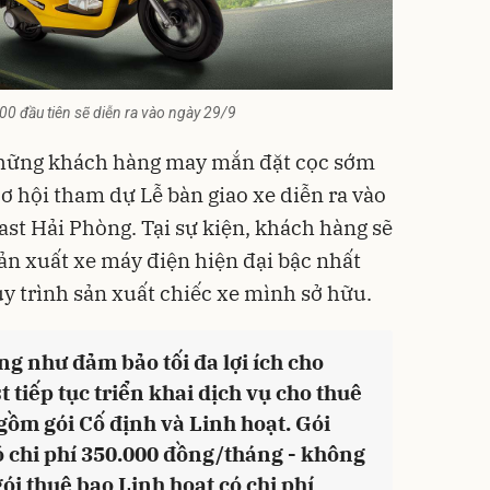
00 đầu tiên sẽ diễn ra vào ngày 29/9
những khách hàng may mắn đặt cọc sớm
cơ hội tham dự Lễ bàn giao xe diễn ra vào
ast Hải Phòng. Tại sự kiện, khách hàng sẽ
n xuất xe máy điện hiện đại bậc nhất
uy trình sản xuất chiếc xe mình sở hữu.
ũng như đảm bảo tối đa lợi ích cho
 tiếp tục triển khai dịch vụ cho thuê
gồm gói Cố định và Linh hoạt. Gói
ó chi phí 350.000 đồng/tháng - không
gói thuê bao Linh hoạt có chi phí