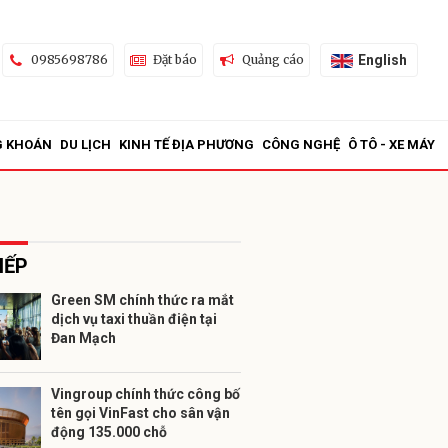
English
0985698786
Đặt báo
Quảng cáo
G KHOÁN
DU LỊCH
KINH TẾ ĐỊA PHƯƠNG
CÔNG NGHỆ
Ô TÔ - XE MÁY
IẾP
Green SM chính thức ra mắt
dịch vụ taxi thuần điện tại
ửi
Đan Mạch
Vingroup chính thức công bố
tên gọi VinFast cho sân vận
động 135.000 chỗ