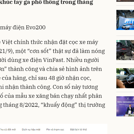
khúc tay ga phổ thông trong tháng
e máy điện Evo200
 Việt chính thức nhận đặt cọc xe máy
21/9), một “cơn sốt” thật sự đã làm nóng
ời dùng xe điện VinFast. Nhiều người
n” thành công và chia sẻ hình ảnh trên
 của hãng, chỉ sau 48 giờ nhận cọc,
hi nhận thành công. Con số này tương
ố của mẫu xe xăng bán chạy nhất phân
g tháng 8/2022, “khuấy động” thị trường