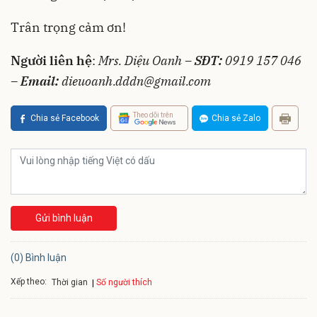
Trân trọng cảm ơn!
Người liên hệ
:
Mrs. Diệu Oanh –
SĐT:
0919 157 046
–
Email:
dieuoanh.dddn@gmail.com
Theo dõi trên
Chia sẻ Facebook
Chia sẻ Zalo
Gửi bình luận
(0) Bình luận
Xếp theo:
Số người thích
Thời gian