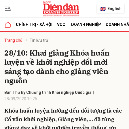
English
CHÍNH TRỊ - XÃ HỘI
VCCI
DOANH NGHIỆP
DOANH NH
bình luận
Trang chủ
Tin lưu trữ
28/10: Khai giảng Khóa huấn
luyện về khởi nghiệp đổi mới
sáng tạo dành cho giảng viên
nguồn
Ban Thư ký Chương trình Khởi nghiệp Quốc gia
Hủy
G
28/09/2020 10:25
Khóa huấn luyện hướng đến đối tượng là các
Cố vấn khởi nghiệp, Giảng viên,… đã từng
giảng dạy về khởi nghiệp truyền thống, ưu