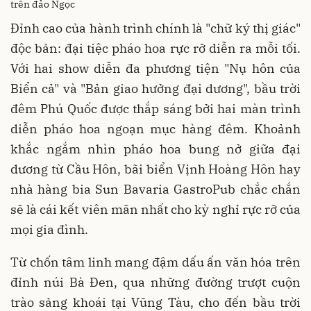
trên đảo Ngọc
Đỉnh cao của hành trình chính là "chữ ký thị giác"
độc bản: đại tiệc pháo hoa rực rỡ diễn ra mỗi tối.
Với hai show diễn đa phương tiện "Nụ hôn của
Biển cả" và "Bản giao hưởng đại dương", bầu trời
đêm Phú Quốc được thắp sáng bởi hai màn trình
diễn pháo hoa ngoạn mục hàng đêm. Khoảnh
khắc ngắm nhìn pháo hoa bung nở giữa đại
dương từ Cầu Hôn, bãi biển Vịnh Hoàng Hôn hay
nhà hàng bia Sun Bavaria GastroPub chắc chắn
sẽ là cái kết viên mãn nhất cho kỳ nghỉ rực rỡ của
mọi gia đình.
Từ chốn tâm linh mang đậm dấu ấn văn hóa trên
đỉnh núi Bà Đen, qua những đường trượt cuộn
trào sảng khoái tại Vũng Tàu, cho đến bầu trời