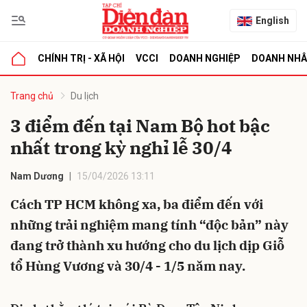
English
CHÍNH TRỊ - XÃ HỘI
VCCI
DOANH NGHIỆP
DOANH NH
bình luận
Trang chủ
Du lịch
3 điểm đến tại Nam Bộ hot bậc
nhất trong kỳ nghỉ lễ 30/4
Nam Dương
15/04/2026 13:11
Cách TP HCM không xa, ba điểm đến với
những trải nghiệm mang tính “độc bản” này
Hủy
G
đang trở thành xu hướng cho du lịch dịp Giỗ
tổ Hùng Vương và 30/4 - 1/5 năm nay.