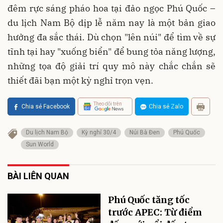
đêm rực sáng pháo hoa tại đảo ngọc Phú Quốc –
du lịch Nam Bộ dịp lễ năm nay là một bản giao
hưởng đa sắc thái. Dù chọn "lên núi" để tìm về sự
tĩnh tại hay "xuống biển" để bung tỏa năng lượng,
những tọa độ giải trí quy mô này chắc chắn sẽ
thiết đãi bạn một kỳ nghỉ trọn vẹn.
Theo dõi trên
Chia sẻ Facebook
Chia sẻ Zalo
Du lịch Nam Bộ
Kỳ nghỉ 30/4
Núi Bà Đen
Phú Quốc
Sun World
BÀI LIÊN QUAN
Phú Quốc tăng tốc
trước APEC: Từ điểm