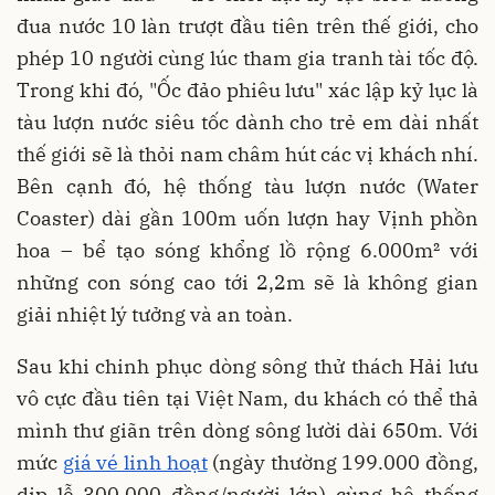
đua nước 10 làn trượt đầu tiên trên thế giới, cho
phép 10 người cùng lúc tham gia tranh tài tốc độ.
Trong khi đó, "Ốc đảo phiêu lưu" xác lập kỷ lục là
tàu lượn nước siêu tốc dành cho trẻ em dài nhất
thế giới sẽ là thỏi nam châm hút các vị khách nhí.
Bên cạnh đó, hệ thống tàu lượn nước (Water
Coaster) dài gần 100m uốn lượn hay Vịnh phồn
hoa – bể tạo sóng khổng lồ rộng 6.000m² với
những con sóng cao tới 2,2m sẽ là không gian
giải nhiệt lý tưởng và an toàn.
Sau khi chinh phục dòng sông thử thách Hải lưu
vô cực đầu tiên tại Việt Nam, du khách có thể thả
mình thư giãn trên dòng sông lười dài 650m. Với
mức
giá vé linh hoạt
(ngày thường 199.000 đồng,
dịp lễ 300.000 đồng/người lớn) cùng hệ thống