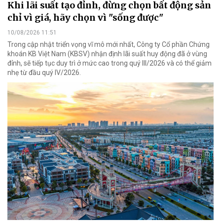
Khi lãi suất tạo đỉnh, đừng chọn bất động sản
chỉ vì giá, hãy chọn vì "sống được"
10/08/2026 11:51
Trong cập nhật triển vọng vĩ mô mới nhất, Công ty Cổ phần Chứng
khoán KB Việt Nam (KBSV) nhận định lãi suất huy động đã ở vùng
đỉnh, sẽ tiếp tục duy trì ở mức cao trong quý III/2026 và có thể giảm
nhẹ từ đầu quý IV/2026.