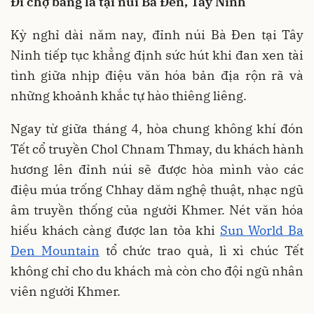
Đi chợ bằng lá tại núi Bà Đen, Tây Ninh
Kỳ nghỉ dài năm nay, đỉnh núi Bà Đen tại Tây
Ninh tiếp tục khẳng định sức hút khi đan xen tài
tình giữa nhịp điệu văn hóa bản địa rộn rã và
những khoảnh khắc tự hào thiêng liêng.
Ngay từ giữa tháng 4, hòa chung không khí đón
Tết cổ truyền Chol Chnam Thmay, du khách hành
hương lên đỉnh núi sẽ được hòa mình vào các
điệu múa trống Chhay dăm nghệ thuật, nhạc ngũ
âm truyền thống của người Khmer. Nét văn hóa
hiếu khách càng được lan tỏa khi
Sun World Ba
Den Mountain
tổ chức trao quà, lì xì chúc Tết
không chỉ cho du khách mà còn cho đội ngũ nhân
viên người Khmer.