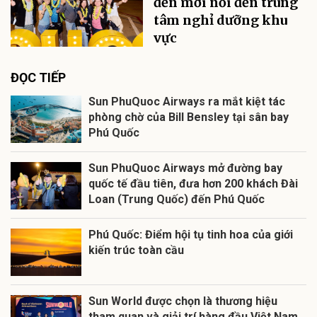
đến mới nổi đến trung
tâm nghỉ dưỡng khu
vực
ĐỌC TIẾP
Sun PhuQuoc Airways ra mắt kiệt tác
phòng chờ của Bill Bensley tại sân bay
Phú Quốc
Sun PhuQuoc Airways mở đường bay
quốc tế đầu tiên, đưa hơn 200 khách Đài
Loan (Trung Quốc) đến Phú Quốc
Phú Quốc: Điểm hội tụ tinh hoa của giới
kiến trúc toàn cầu
Sun World được chọn là thương hiệu
tham quan và giải trí hàng đầu Việt Nam