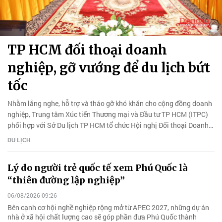
TP HCM đối thoại doanh
nghiệp, gỡ vướng để du lịch bứt
tốc
Nhằm lắng nghe, hỗ trợ và tháo gỡ khó khăn cho cộng đồng doanh
nghiệp, Trung tâm Xúc tiến Thương mại và Đầu tư TP HCM (ITPC)
phối hợp với Sở Du lịch TP HCM tổ chức Hội nghị Đối thoại Doanh
nghiệp và Chính quyền Thành phố - chuyên đề Du lịch năm 2026.
DU LỊCH
Lý do người trẻ quốc tế xem Phú Quốc là
“thiên đường lập nghiệp”
06/08/2026 09:26
Bên cạnh cơ hội nghề nghiệp rộng mở từ APEC 2027, những dự án
nhà ở xã hội chất lượng cao sẽ góp phần đưa Phú Quốc thành