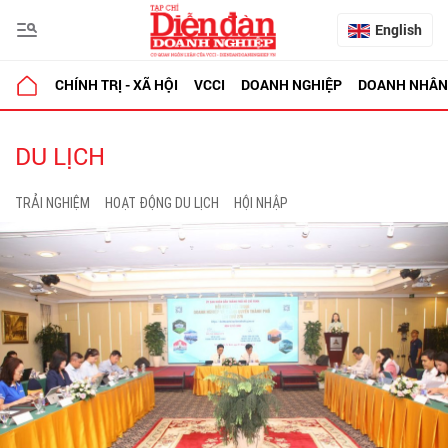
English
CHÍNH TRỊ - XÃ HỘI
VCCI
DOANH NGHIỆP
DOANH NHÂN
DU LỊCH
TRẢI NGHIỆM
HOẠT ĐỘNG DU LỊCH
HỘI NHẬP