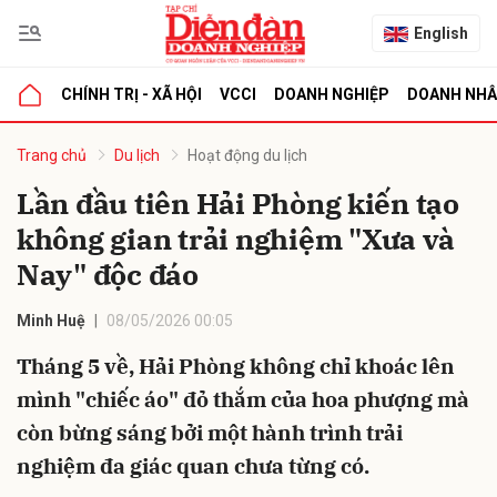
English
CHÍNH TRỊ - XÃ HỘI
VCCI
DOANH NGHIỆP
DOANH NH
bình luận
Trang chủ
Du lịch
Hoạt động du lịch
Lần đầu tiên Hải Phòng kiến tạo
không gian trải nghiệm "Xưa và
Nay" độc đáo
Minh Huệ
08/05/2026 00:05
Tháng 5 về, Hải Phòng không chỉ khoác lên
Hủy
G
mình "chiếc áo" đỏ thắm của hoa phượng mà
còn bừng sáng bởi một hành trình trải
nghiệm đa giác quan chưa từng có.