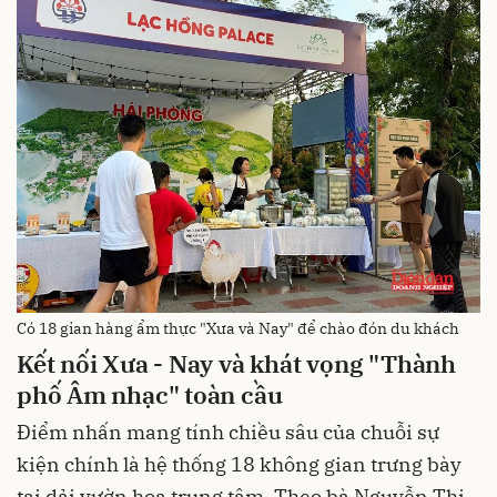
Có 18 gian hàng ẩm thực "Xưa và Nay" để chào đón du khách
Kết nối Xưa - Nay và khát vọng "Thành
phố Âm nhạc" toàn cầu
Điểm nhấn mang tính chiều sâu của chuỗi sự
kiện chính là hệ thống 18 không gian trưng bày
tại dải vườn hoa trung tâm. Theo bà Nguyễn Thị