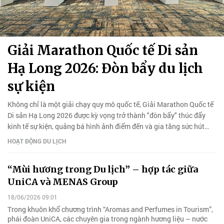
Giải Marathon Quốc tế Di sản
Hạ Long 2026: Đòn bẩy du lịch
sự kiện
Không chỉ là một giải chạy quy mô quốc tế, Giải Marathon Quốc tế
Di sản Hạ Long 2026 được kỳ vọng trở thành "đòn bẩy" thúc đẩy
kinh tế sự kiện, quảng bá hình ảnh điểm đến và gia tăng sức hút
cho du lịch Quảng Ninh.
HOẠT ĐỘNG DU LỊCH
“Mùi hương trong Du lịch” – hợp tác giữa
UniCA và MENAS Group
18/06/2026 09:01
Trong khuôn khổ chương trình “Aromas and Perfumes in Tourism”,
phái đoàn UniCA, các chuyên gia trong ngành hương liệu – nước