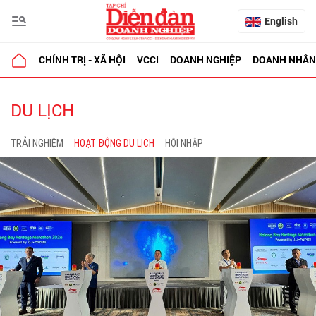
English
CHÍNH TRỊ - XÃ HỘI
VCCI
DOANH NGHIỆP
DOANH NHÂN
DU LỊCH
TRẢI NGHIỆM
HOẠT ĐỘNG DU LỊCH
HỘI NHẬP