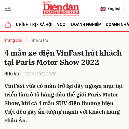
English
CHÍNH TRỊ - XÃ HỘI
VCCI
DOANH NGHIỆP
DOANH NH
bình luận
Trang chủ
Tin lưu trữ
4 mẫu xe điện VinFast hút khách
tại Paris Motor Show 2022
NHƯ VŨ
19/10/2022 09:50
VinFast vừa có màn trở lại đầy ngoạn mục tại
triển lãm ô tô hàng đầu thế giới Paris Motor
Hủy
G
Show, khi cả 4 mẫu SUV điện thương hiệu
Việt đều gây ấn tượng mạnh với khách hàng
châu Âu.