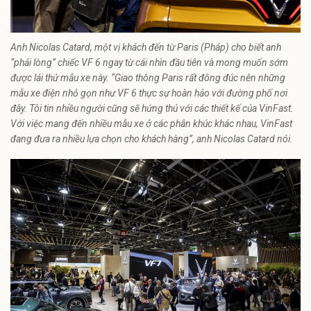
Anh Nicolas Catard, một vị khách đến từ Paris (Pháp) cho biết anh
“phải lòng” chiếc VF 6 ngay từ cái nhìn đầu tiên và mong muốn sớm
được lái thử mẫu xe này. “Giao thông Paris rất đông đúc nên những
mẫu xe điện nhỏ gọn như VF 6 thực sự hoàn hảo với đường phố nơi
đây. Tôi tin nhiều người cũng sẽ hứng thú với các thiết kế của VinFast.
Với việc mang đến nhiều mẫu xe ở các phân khúc khác nhau, VinFast
đang đưa ra nhiều lựa chọn cho khách hàng”, anh Nicolas Catard nói.