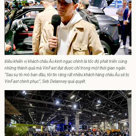
Điều khiến vị khách châu Âu kinh ngạc chính là tốc độ phát triển cùng
những thành quả mà VinFast đạt được chỉ trong một thời gian ngắn.
“Sau sự tò mò ban đầu, tôi tin rằng rất nhiều khách hàng châu Âu sẽ bị
VinFast chinh phục”, Seb Delanney quả quyết.