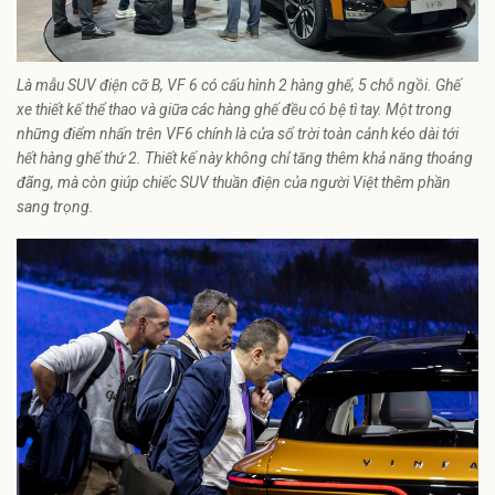
Là mẫu SUV điện cỡ B, VF 6 có cấu hình 2 hàng ghế, 5 chỗ ngồi. Ghế
xe thiết kế thể thao và giữa các hàng ghế đều có bệ tì tay. Một trong
những điểm nhấn trên VF6 chính là cửa sổ trời toàn cảnh kéo dài tới
hết hàng ghế thứ 2. Thiết kế này không chỉ tăng thêm khả năng thoáng
đãng, mà còn giúp chiếc SUV thuần điện của người Việt thêm phần
sang trọng.