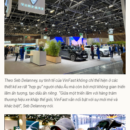
Theo Seb Delanney, sự tinh tế của VinFast không chỉ thể hiện ở các
thiết kế xe rất “hợp gu” người châu Âu mà còn bởi một không gian triển
lãm ấn tượng, tạo dấu ấn riêng. “Giữa một triển lãm với hàng trăm
thương hiệu xe khắp thế giới, VinFast vẫn nổi bật với sự mới mẻ và
khác biệt”, Seb Delanney nói.