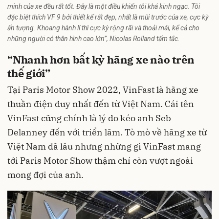
minh của xe đều rất tốt. Đây là một điều khiến tôi khá kinh ngạc. Tôi
đặc biệt thích VF 9 bởi thiết kế rất đẹp, nhất là mũi trước của xe, cực kỳ
ấn tượng. Khoang hành lí thì cực kỳ rộng rãi và thoải mái, kể cả cho
những người có thân hình cao lớn”, Nicolas Rolland tấm tắc.
“Nhanh hơn bất kỳ hãng xe nào trên
thế giới”
Tại Paris Motor Show 2022, VinFast là hãng xe
thuần điện duy nhất đến từ Việt Nam. Cái tên
VinFast cũng chính là lý do kéo anh Seb
Delanney đến với triển lãm. Tò mò về hãng xe từ
Việt Nam đã lâu nhưng những gì VinFast mang
tới Paris Motor Show thậm chí còn vượt ngoài
mong đợi của anh.