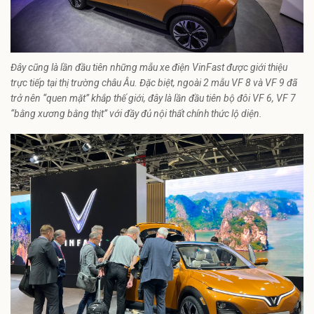
Đây cũng là lần đầu tiên những mẫu xe điện VinFast được giới thiệu
trực tiếp tại thị trường châu Âu. Đặc biệt, ngoài 2 mẫu VF 8 và VF 9 đã
trở nên “quen mặt” khắp thế giới, đây là lần đầu tiên bộ đôi VF 6, VF 7
“bằng xương bằng thịt” với đầy đủ nội thất chính thức lộ diện.