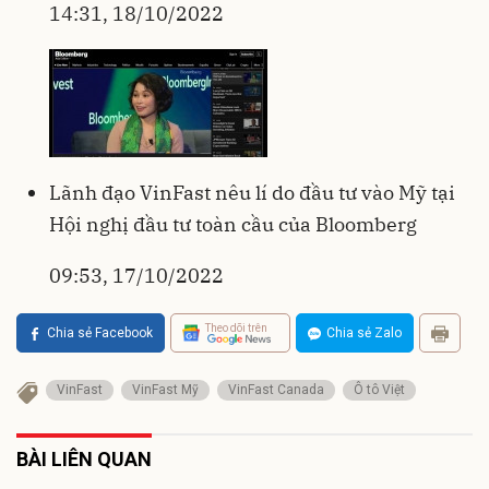
14:31, 18/10/2022
Lãnh đạo VinFast nêu lí do đầu tư vào Mỹ tại
Hội nghị đầu tư toàn cầu của Bloomberg
09:53, 17/10/2022
Theo dõi trên
Chia sẻ Facebook
Chia sẻ Zalo
VinFast
VinFast Mỹ
VinFast Canada
Ô tô Việt
BÀI LIÊN QUAN