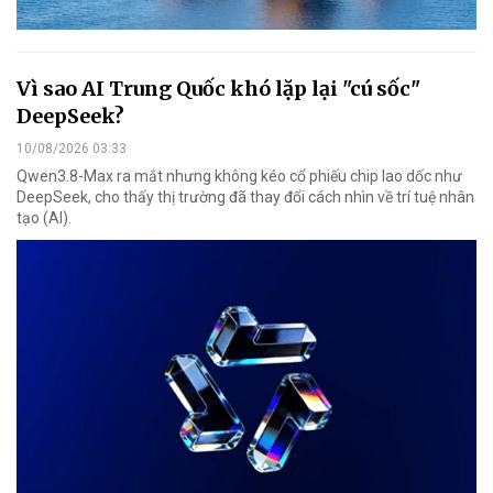
Vì sao AI Trung Quốc khó lặp lại "cú sốc"
DeepSeek?
10/08/2026 03:33
Qwen3.8-Max ra mắt nhưng không kéo cổ phiếu chip lao dốc như
DeepSeek, cho thấy thị trường đã thay đổi cách nhìn về trí tuệ nhân
tạo (AI).