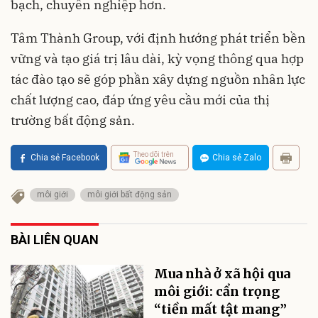
bạch, chuyên nghiệp hơn.
Tâm Thành Group, với định hướng phát triển bền
vững và tạo giá trị lâu dài, kỳ vọng thông qua hợp
tác đào tạo sẽ góp phần xây dựng nguồn nhân lực
chất lượng cao, đáp ứng yêu cầu mới của thị
trường bất động sản.
Theo dõi trên
Chia sẻ Facebook
Chia sẻ Zalo
môi giới
môi giới bất động sản
BÀI LIÊN QUAN
Mua nhà ở xã hội qua
môi giới: cẩn trọng
“tiền mất tật mang”