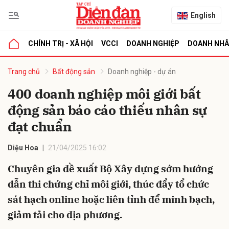
English
CHÍNH TRỊ - XÃ HỘI
VCCI
DOANH NGHIỆP
DOANH NH
bình luận
Trang chủ
Bất động sản
Doanh nghiệp - dự án
400 doanh nghiệp môi giới bất
động sản báo cáo thiếu nhân sự
đạt chuẩn
Diệu Hoa
21/04/2025 16:02
Chuyên gia đề xuất Bộ Xây dựng sớm hướng
Hủy
G
dẫn thi chứng chỉ môi giới, thúc đẩy tổ chức
sát hạch online hoặc liên tỉnh để minh bạch,
giảm tải cho địa phương.