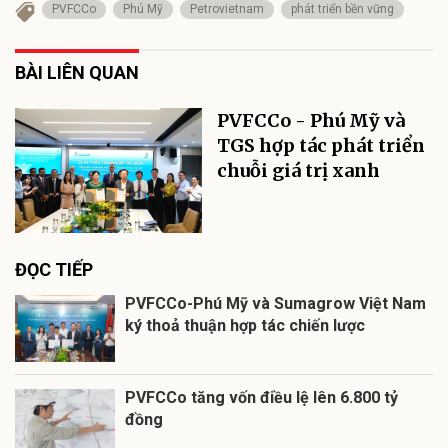
PVFCCo
Phú Mỹ
Petrovietnam
phát triển bền vững
BÀI LIÊN QUAN
PVFCCo - Phú Mỹ và
TGS hợp tác phát triển
chuỗi giá trị xanh
ĐỌC TIẾP
PVFCCo-Phú Mỹ và Sumagrow Việt Nam
ký thoả thuận hợp tác chiến lược
PVFCCo tăng vốn điều lệ lên 6.800 tỷ
đồng